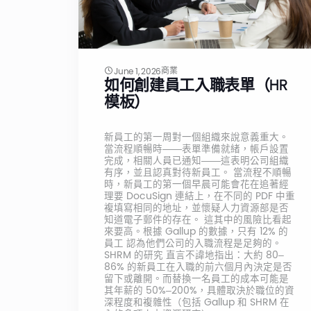
商業
June 1, 2026
如何創建員工入職表單（HR
模板）
新員工的第一周對一個組織來說意義重大。
當流程順暢時——表單準備就緒，帳戶設置
完成，相關人員已通知——這表明公司組織
有序，並且認真對待新員工。 當流程不順暢
時，新員工的第一個早晨可能會花在追著經
理要 DocuSign 連結上，在不同的 PDF 中重
複填寫相同的地址，並懷疑人力資源部是否
知道電子郵件的存在。 這其中的風險比看起
來要高。根據 Gallup 的數據，只有 12% 的
員工 認為他們公司的入職流程是足夠的。
SHRM 的研究 直言不諱地指出：大約 80–
86% 的新員工在入職的前六個月內決定是否
留下或離開。而替換一名員工的成本可能是
其年薪的 50%–200%，具體取決於職位的資
深程度和複雜性（包括 Gallup 和 SHRM 在