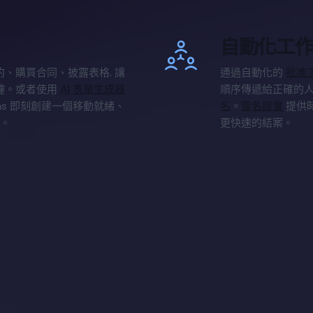
自動化工
約、購買合同、披露表格. 讓
通過自動化的
批准
鐘。或者使用
AI 表單生成器
順序傳遞給正確的
rms 即刻創建一個移動就緒、
名
。
簽名證書
提供時
碼。
更快速的結案。