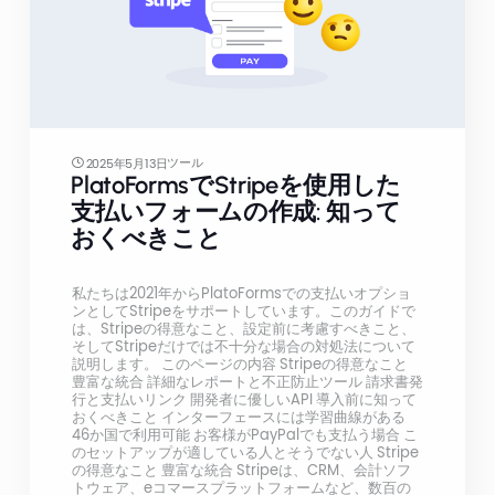
ツール
2025年5月13日
PlatoFormsでStripeを使用した
支払いフォームの作成: 知って
おくべきこと
私たちは2021年からPlatoFormsでの支払いオプショ
ンとしてStripeをサポートしています。このガイドで
は、Stripeの得意なこと、設定前に考慮すべきこと、
そしてStripeだけでは不十分な場合の対処法について
説明します。 このページの内容 Stripeの得意なこと
豊富な統合 詳細なレポートと不正防止ツール 請求書発
行と支払いリンク 開発者に優しいAPI 導入前に知って
おくべきこと インターフェースには学習曲線がある
46か国で利用可能 お客様がPayPalでも支払う場合 こ
のセットアップが適している人とそうでない人 Stripe
の得意なこと 豊富な統合 Stripeは、CRM、会計ソフ
トウェア、eコマースプラットフォームなど、数百の