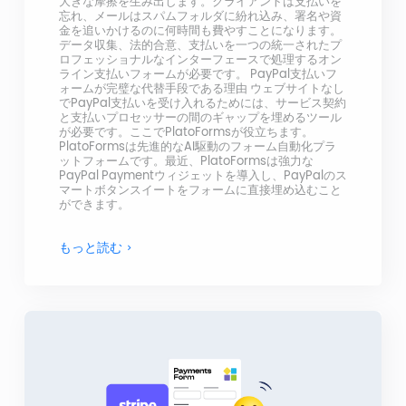
大きな摩擦を生み出します。クライアントは支払いを
忘れ、メールはスパムフォルダに紛れ込み、署名や資
金を追いかけるのに何時間も費やすことになります。
データ収集、法的合意、支払いを一つの統一されたプ
ロフェッショナルなインターフェースで処理するオン
ライン支払いフォームが必要です。 PayPal支払いフ
ォームが完璧な代替手段である理由 ウェブサイトなし
でPayPal支払いを受け入れるためには、サービス契約
と支払いプロセッサーの間のギャップを埋めるツール
が必要です。ここでPlatoFormsが役立ちます。
PlatoFormsは先進的なAI駆動のフォーム自動化プラ
ットフォームです。最近、PlatoFormsは強力な
PayPal Paymentウィジェットを導入し、PayPalのス
マートボタンスイートをフォームに直接埋め込むこと
ができます。
もっと読む