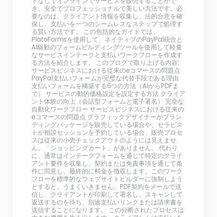
トなしでオンラインでサービスを販売することがで
き、安全でプロフェッショナルで美しい方法です。必
要なのは、クライアント情報を収集し、法的合意を確
保し、支払いを一つのシームレスなステップで処理す
る賢い方法です。 この包括的なガイドでは、
PlatoFormsを使用して、ネイティブのPayPal統合と
AI駆動のフォームビルディングツールを使用して軽量
なサービスインテークと支払いワークフローを作成す
る方法を紹介します。 このブログで取り上げる内容:
サービスビジネスにおける従来のeコマースの問題点
PayPal支払いフォームが完璧な代替手段である理由
支払いフォームを構築する6つの方法（AIからPDFま
で） サービスの動的価格設定を設定する方法 クライア
ント体験の向上（会話型フォームと電子署名） 完全な
自動化ワークフロー サービスビジネスにおける従来の
eコマースの問題点 グラフィックデザイナーがブラン
ディングパッケージを販売している場合や、セラピス
トが相談セッションを予約している場合、販売プロセ
スは従来の小売チェックアウトのようには見えませ
ん。「ショッピングカート」がありません。 代わり
に、通常はインテークフォームを通じて特定のクライ
アント要件を収集し、契約または免責事項を通じて条
件に同意し、最終的に料金を徴収します。このワーク
フローを標準的なウェブサイトビルダーに強制しよう
とすると、うまくいきません。PDF契約をメールで送
信し、クライアントが印刷して署名し、スキャンして
返送するのを待ち、別途支払いリンクまたは請求書を
送信することになります。 この分断されたプロセスは