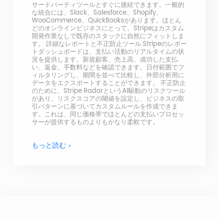
サードパーティツールとすぐに接続できます。一般的
な統合には、Slack、Salesforce、Shopify、
WooCommerce、QuickBooksがあります。ほとん
どのオンラインビジネスにとって、Stripeはカスタム
開発作業なしで既存のスタックに自然にフィットしま
す。 詳細なレポートと不正防止ツール Stripeのレポー
トダッシュボードは、支払い活動のリアルタイムの状
況を提供します。新規顧客、売上高、成功した支払
い、返金、手数料などを確認できます。日付範囲でフ
ィルタリングし、期間を並べて比較し、外部分析用に
データをエクスポートすることができます。 不正防止
のために、Stripe RadarというAI駆動のリスクツール
があり、リスクスコアの閾値を設定し、ビジネスの取
引パターンに基づいてカスタムルールを作成できま
す。これは、同じ価格帯でほとんどの支払いプロセッ
サーが提供するものよりもかなり柔軟です。
もっと読む