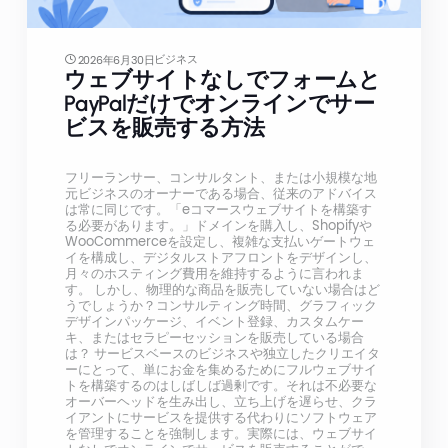
ビジネス
2026年6月30日
ウェブサイトなしでフォームと
PayPalだけでオンラインでサー
ビスを販売する方法
フリーランサー、コンサルタント、または小規模な地
元ビジネスのオーナーである場合、従来のアドバイス
は常に同じです。「eコマースウェブサイトを構築す
る必要があります。」ドメインを購入し、Shopifyや
WooCommerceを設定し、複雑な支払いゲートウェ
イを構成し、デジタルストアフロントをデザインし、
月々のホスティング費用を維持するように言われま
す。 しかし、物理的な商品を販売していない場合はど
うでしょうか？コンサルティング時間、グラフィック
デザインパッケージ、イベント登録、カスタムケー
キ、またはセラピーセッションを販売している場合
は？ サービスベースのビジネスや独立したクリエイタ
ーにとって、単にお金を集めるためにフルウェブサイ
トを構築するのはしばしば過剰です。それは不必要な
オーバーヘッドを生み出し、立ち上げを遅らせ、クラ
イアントにサービスを提供する代わりにソフトウェア
を管理することを強制します。実際には、ウェブサイ