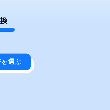
換
か、クリッ
DFを選ぶ