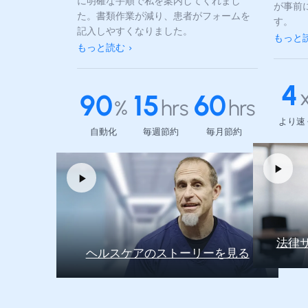
に明確な手順で私を案内してくれまし
が事前
た。書類作業が減り、患者がフォームを
す。
記入しやすくなりました。
もっと
もっと読む
4
90
15
60
%
hrs
hrs
より速
自動化
毎週節約
毎月節約
法律
ヘルスケアのストーリーを見る