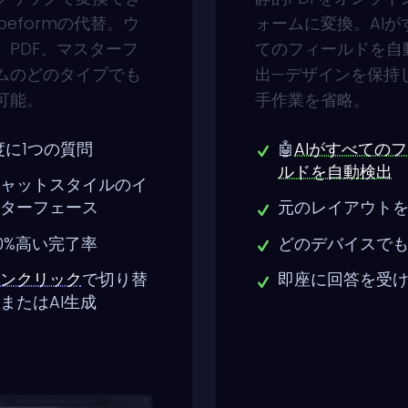
peformの代替。ウ
ォームに変換。AIが
、PDF、マスターフ
てのフィールドを自
ムのどのタイプでも
出—デザインを保持
可能。
手作業を省略。
度に1つの質問
🤖
AIがすべての
ルドを自動検出
ャットスタイルのイ
ターフェース
元のレイアウト
0%高い完了率
どのデバイスで
ンクリック
で切り替
即座に回答を受
またはAI生成