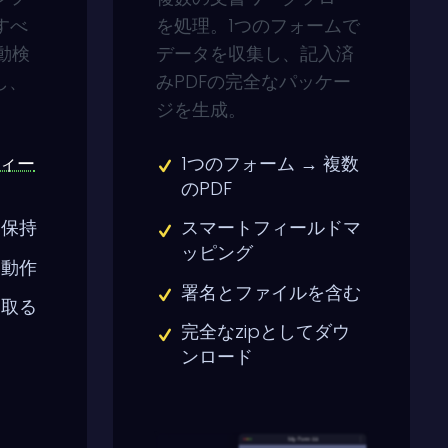
すべ
を処理。1つのフォームで
動検
データを収集し、記入済
し、
みPDFの完全なパッケー
ジを生成。
フィー
1つのフォーム → 複数
のPDF
を保持
スマートフィールドマ
ッピング
も動作
署名とファイルを含む
け取る
完全なzipとしてダウ
ンロード