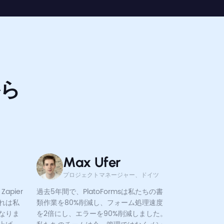
から
Max Ufer
プロジェクトマネージャー、ドイツ
apier
過去5年間で、PlatoFormsは私たちの書
れは私
類作業を80%削減し、フォーム処理速度
なりま
を2倍にし、エラーを90%削減しました。