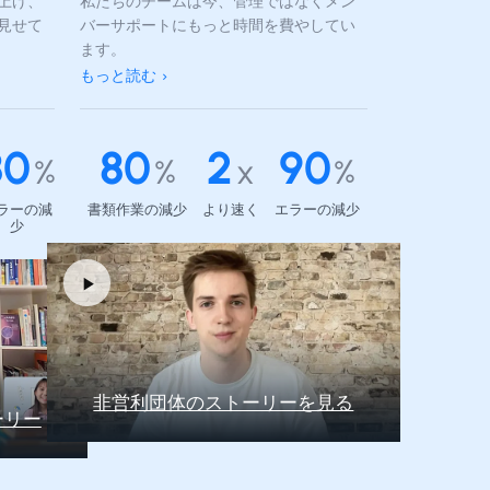
上げ、
私たちのチームは今、管理ではなくメン
見せて
バーサポートにもっと時間を費やしてい
ます。
もっと読む
80
80
2
90
%
%
x
%
ラーの減
書類作業の減少
より速く
エラーの減少
少
非営利団体のストーリーを見る
ーリー