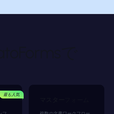
latoFormsで
最も人気
マスター
フォーム
ンフ
複数の文書ワークフロー