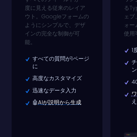
度に見える従来のレイア
るTy
ウト。Googleフォームの
ェブ
ようにシンプルで、デザ
ォー
インの完全な制御が可
使用
能。
1
すべての質問が1ページ
チ
に
ン
高度なカスタマイズ
4
迅速なデータ入力
ワ
え
🤖
AIが説明から生成