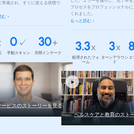
した。エラーを減らし、完了率を
に準備され、すぐに使える状態で
プロセスをプロフェッショナルに
くれました。
読む
もっと読む
0
30
x
✓
+
3.3
3
x
x
く
手動スキャン
月間インテーク
処理されたフォ
ターンアラウン
エ
ーム
ド
サービスのストーリーを見る
ヘルスケアと教育のスト