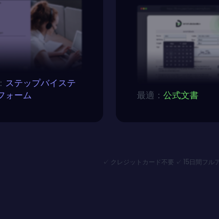
：
ステップバイステ
フォーム
最適：
公式文書
✓ クレジットカード不要 ✓ 15日間フ