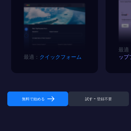
最適
最適：
クイックフォーム
ップ
無料で始める
試す - 
登録不要