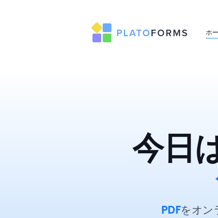
ホ
今日
PDF
をオン