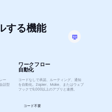
ルする機能
ワークフロー
自動化
レー
コードなしで承認、ルーティング、通知
会話型
を自動化。Zapier、Make、またはウェブ
フックで9,000以上のアプリと連携。
コード不要