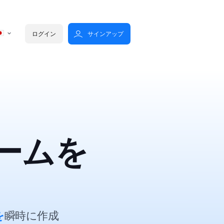
ログイン
サインアップ
ームを
？
を
瞬時に作成