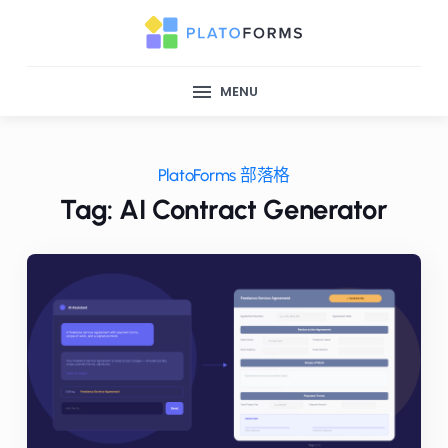
MENU
PlatoForms 部落格
Tag: AI Contract Generator