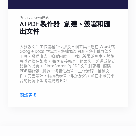
產品
July 5, 2026
AI PDF 製作器 . 創建、簽署和匯
出文件
大多數文件工作流程至少涉及三個工具。您在 Word 或
Google Docs 中撰寫。您轉換為 PDF。您上傳到簽名
工具，發送出去，追蹤回應，下載已簽署的副本，然後
將其存檔在某處。 每次交接都是一個丟失、延遲或格式
錯誤的機會。 PlatoForms 的 PDF 文件創建器 . 簡稱
PDF 製作器 . 將這一切簡化為單一工作流程：描述文
件，完善設計，轉換為表單，收集簽名，並在不離開平
台的情況下匯出最終的 PDF。
閱讀更多