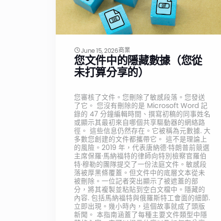
商業
June 15, 2026
您文件中的隱藏數據（您從
未打算分享的）
您審核了文件。您刪除了敏感段落。您發送
了它。 您沒有刪除的是 Microsoft Word 記
錄的 47 分鐘編輯時間、撰寫初稿的同事姓名
或顯示其最初來自哪個共享驅動器的網絡路
徑。 這些信息仍然存在。它被稱為元數據. 大
多數您創建的文件都攜帶它。 這不是理論上
的風險。2019 年，代表唐納德·特朗普前競選
主席保羅·馬納福特的律師向特別檢察官羅伯
特·穆勒的團隊提交了一份法庭文件。敏感段
落被厚黑條覆蓋。但文件中的底層文本從未
被刪除。一位記者突出顯示了被遮蓋的部
分，將其複製並粘貼到空白文檔中。隱藏的
內容. 包括馬納福特與俄羅斯特工會面的細節.
立即出現。幾小時內，這個故事就成了頭版
新聞。 本指南涵蓋了每種主要文件類型中隱