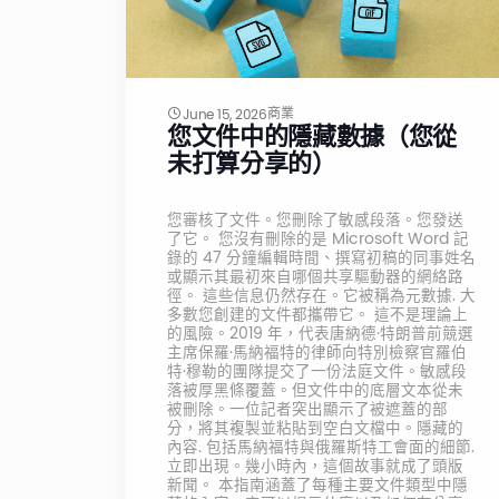
商業
June 15, 2026
您文件中的隱藏數據（您從
未打算分享的）
您審核了文件。您刪除了敏感段落。您發送
了它。 您沒有刪除的是 Microsoft Word 記
錄的 47 分鐘編輯時間、撰寫初稿的同事姓名
或顯示其最初來自哪個共享驅動器的網絡路
徑。 這些信息仍然存在。它被稱為元數據. 大
多數您創建的文件都攜帶它。 這不是理論上
的風險。2019 年，代表唐納德·特朗普前競選
主席保羅·馬納福特的律師向特別檢察官羅伯
特·穆勒的團隊提交了一份法庭文件。敏感段
落被厚黑條覆蓋。但文件中的底層文本從未
被刪除。一位記者突出顯示了被遮蓋的部
分，將其複製並粘貼到空白文檔中。隱藏的
內容. 包括馬納福特與俄羅斯特工會面的細節.
立即出現。幾小時內，這個故事就成了頭版
新聞。 本指南涵蓋了每種主要文件類型中隱