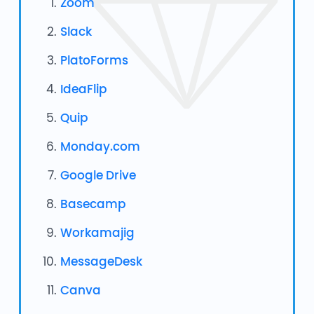
Zoom
Slack
PlatoForms
IdeaFlip
Quip
Monday.com
Google Drive
Basecamp
Workamajig
MessageDesk
Canva