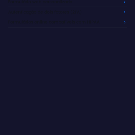
Formulário web personalizado
Autenticação de dois fatores (2FA)
Formulários online compatíveis com HIPAA