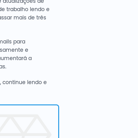
 atualizações de
de trabalho lendo e
assar mais de três
mails para
osamente e
 aumentará a
as.
 continue lendo e