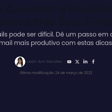
 Aumentar a Produtiv
erenciando Seus E-mai
ls pode ser difícil. Dê um passo em
mail mais produtivo com estas dicas
Lexin-Ann Morales
Última modificação: 24 de março de 2022