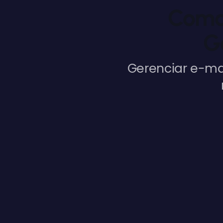
Como
G
Gerenciar e-mai