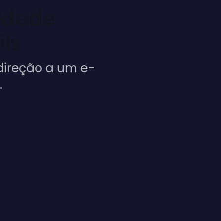
idade
ls
 direção a um e-
.