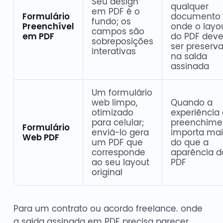
Seu design
qualquer
em PDF é o
Formulário
documento
fundo; os
Preenchível
onde o layo
campos são
em PDF
do PDF dev
sobreposições
ser preserv
interativas
na saída
assinada
Um formulário
web limpo,
Quando a
otimizado
experiência
para celular;
preenchime
Formulário
enviá-lo gera
importa mai
Web PDF
um PDF que
do que a
corresponde
aparência d
ao seu layout
PDF
original
Para um contrato ou acordo freelance. onde
a saída assinada em PDF precisa parecer