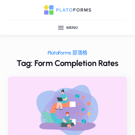
MENU
PlatoForms 部落格
Tag: Form Completion Rates