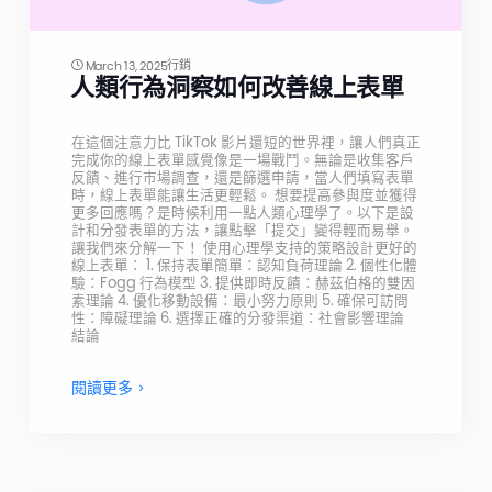
行銷
March 13, 2025
人類行為洞察如何改善線上表單
在這個注意力比 TikTok 影片還短的世界裡，讓人們真正
完成你的線上表單感覺像是一場戰鬥。無論是收集客戶
反饋、進行市場調查，還是篩選申請，當人們填寫表單
時，線上表單能讓生活更輕鬆。 想要提高參與度並獲得
更多回應嗎？是時候利用一點人類心理學了。以下是設
計和分發表單的方法，讓點擊「提交」變得輕而易舉。
讓我們來分解一下！ 使用心理學支持的策略設計更好的
線上表單： 1. 保持表單簡單：認知負荷理論 2. 個性化體
驗：Fogg 行為模型 3. 提供即時反饋：赫茲伯格的雙因
素理論 4. 優化移動設備：最小努力原則 5. 確保可訪問
性：障礙理論 6. 選擇正確的分發渠道：社會影響理論
結論
閱讀更多