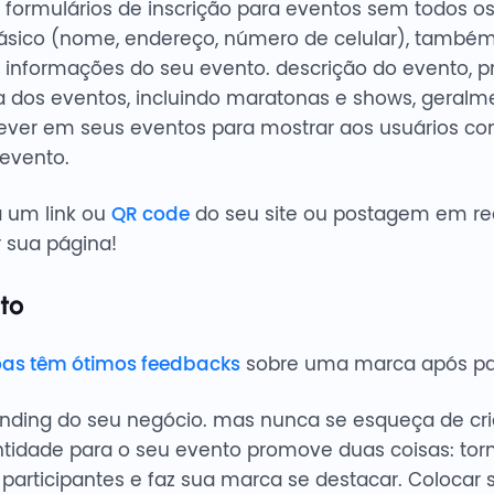
 formulários de inscrição para eventos sem todos o
sico (nome, endereço, número de celular), também é
 informações do seu evento. descrição do evento, pr
a dos eventos, incluindo maratonas e shows, geralme
rever em seus eventos para mostrar aos usuários c
 evento.
a um link ou
QR code
do seu site ou postagem em red
 sua página!
to
oas têm ótimos feedbacks
sobre uma marca após part
anding do seu negócio. mas nunca se esqueça de cr
ntidade para o seu evento promove duas coisas: tor
articipantes e faz sua marca se destacar. Colocar