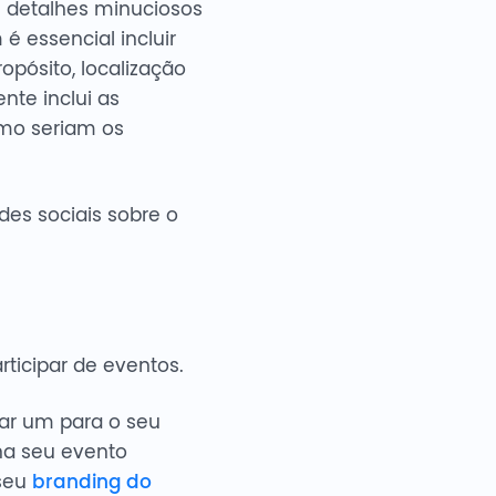
s detalhes minuciosos
 essencial incluir
opósito, localização
nte inclui as
omo seriam os
es sociais sobre o
icipar de eventos.
iar um para o seu
na seu evento
 seu
branding do