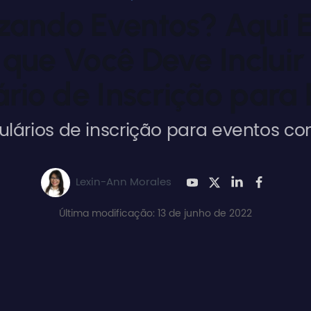
zando Eventos? Aqui E
 que Você Deve Incluir
rio de Inscrição para
ulários de inscrição para eventos com
Lexin-Ann Morales
Última modificação: 13 de junho de 2022