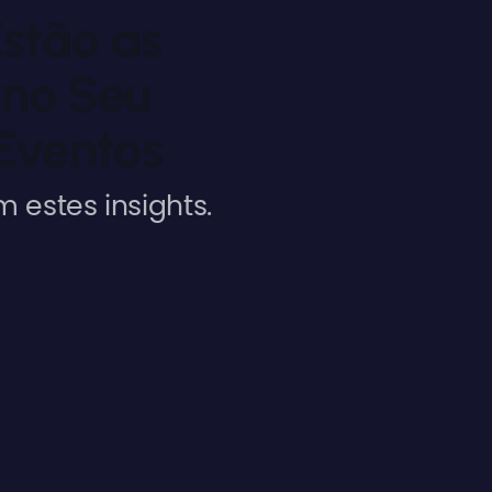
stão as
 no Seu
 Eventos
 estes insights.