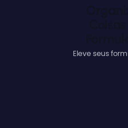
Organi
Coisas
Formulá
Eleve seus form