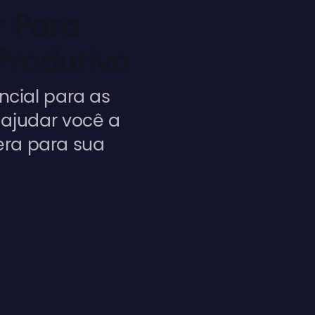
r Para
Produtivo
cial para as
 ajudar você a
era para sua