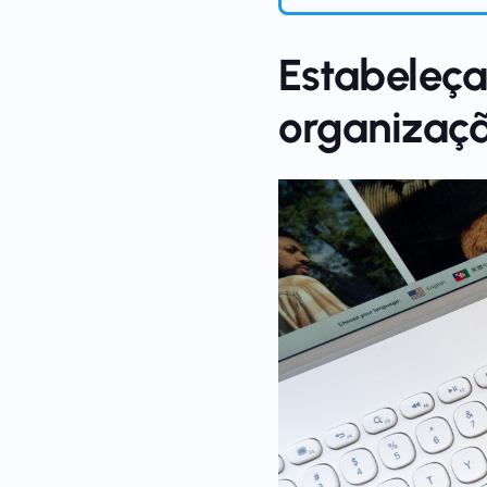
Estabeleç
organizaç