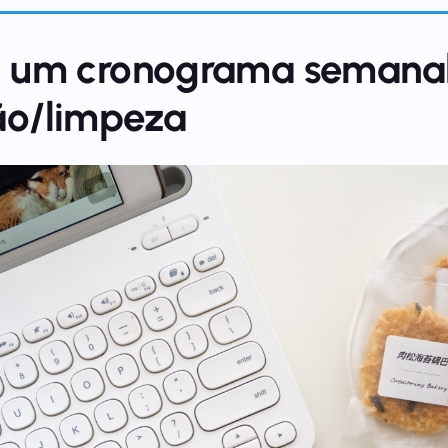
a um cronograma semana
ão/limpeza