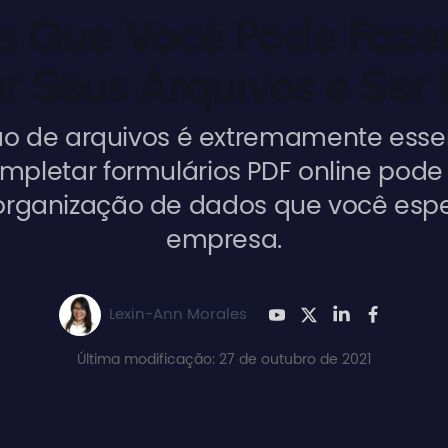
s Que Você Pode Faze
r Seus Arquivos e Ser 
ão de arquivos é extremamente essen
pletar formulários PDF online pode
organização de dados que você esp
empresa.
Lexin-Ann Morales
Última modificação: 27 de outubro de 2021