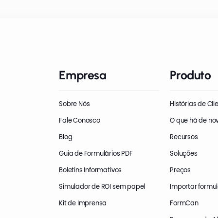
Empresa
Produto
Sobre Nós
Histórias de Cli
Fale Conosco
O que há de no
Blog
Recursos
Guia de Formulários PDF
Soluções
Boletins Informativos
Preços
Simulador de ROI sem papel
Importar formul
Kit de Imprensa
FormCan