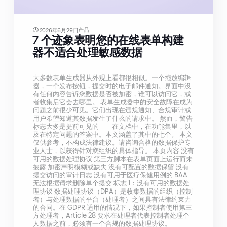
产品
2026年6月29日
7 个迹象表明您的在线表单构建
器不适合处理敏感数据
大多数表单生成器从外观上看都很相似。一个拖放编辑
器，一个发布按钮，提交时的电子邮件通知。界面中没
有任何内容告诉您数据是否被加密，谁可以访问它，或
者收集后它会去哪里。 表单生成器中的安全故障在成为
问题之前很少可见。它们出现在违规通知、合规审计或
用户希望知道其数据发生了什么的请求中。 然而，警告
标志大多是提前可见的——在文档中，在功能集里，以
及在特定问题的答案中。本文涵盖了其中的七个。 本文
仅供参考，不构成法律建议。请咨询合格的数据保护专
业人士，以获得针对您组织的具体指导。 本页内容 没有
可用的数据处理协议 第三方脚本在表单页面上运行而未
披露 加密声明模糊或缺失 没有可配置的数据保留 没有
提交访问的审计日志 没有可用于医疗保健用例的 BAA
无法根据请求删除单个提交 标志 1：没有可用的数据处
理协议 数据处理协议（DPA）是收集数据的组织（控制
者）与处理数据的平台（处理者）之间具有法律约束力
的合同。在 GDPR 适用的情况下，如果控制者使用第三
方处理者，Article 28 要求在处理者代表控制者处理个
人数据之前，必须有一个合规的数据处理协议。