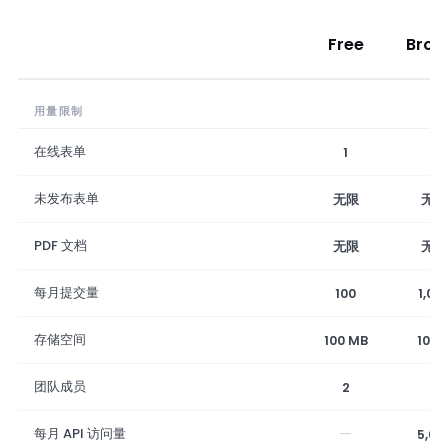
Free
Bron
用量限制
在线表单
1
2
未发布表单
无限
无限
PDF 文档
无限
无限
每月提交量
100
1,00
存储空间
100 MB
10 G
团队成员
2
5
—
每月 API 访问量
5,00