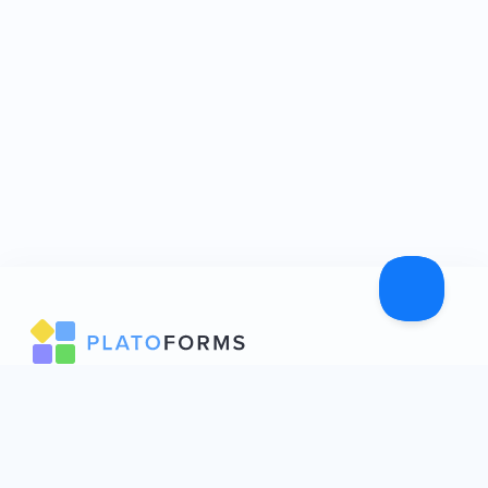
PlatoForms 可以將您的 PDF 轉換為在線可填寫表單。
608 Harris Street Ultimo NSW 2007
姊妹產品:
FormCan