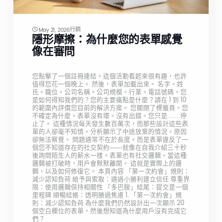
行銷
May 21, 2026
隱形摩擦：為什麼您的表單感覺
像在審問
您點擊了一個註冊連結。這個活動看起來很有趣，也許
值得您花一個晚上。 然後，表單加載出來。 名字。姓
氏。職位。公司名稱。公司規模。行業。電話號碼。您
是如何得知我們的？您的主要痛點是什麼？請在 1 到 10
的範圍內評價您目前的解決方案。 您關閉了標籤頁。您
不確定為什麼。表單沒有壞。沒有出錯。您只是……停
止了。 這種情況每天發生數百萬次，而那些設計這些表
單的人卻毫不知情。分析顯示了中途放棄的情況。原因
卻無法察覺。 問題通常不在於長度。而是表單違反了一
個您不知道存在的社交契約——就像在自我介紹三十秒
後詢問陌生人的薪水一樣。表單也有社交邏輯。當這種
邏輯被打破時，用戶會默默離開。 這就是實際上的邏
輯，以及如何修復它。 本頁內容 「第一次約會」規則：
減少認知負荷 給予與索取：通過小勝利建立信任 尊重界
限：使用邏輯保持相關性 「多巴胺」結尾：提交是一個
里程碑 順暢結帳：透明勝過焦慮 1. 「第一次約會」規
則：減少認知負荷 為什麼我們仍然設計出一次顯示 20
個空白欄位的表單，然後想知道為什麼用戶沒有完成它
們？