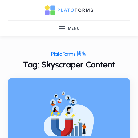
MENU
PlatoForms 博客
Tag: Skyscraper Content