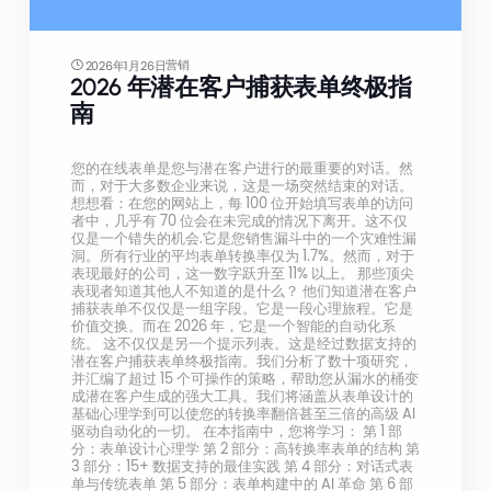
营销
2026年1月26日
2026 年潜在客户捕获表单终极指
南
您的在线表单是您与潜在客户进行的最重要的对话。然
而，对于大多数企业来说，这是一场突然结束的对话。
想想看：在您的网站上，每 100 位开始填写表单的访问
者中，几乎有 70 位会在未完成的情况下离开。这不仅
仅是一个错失的机会.它是您销售漏斗中的一个灾难性漏
洞。所有行业的平均表单转换率仅为 1.7%。然而，对于
表现最好的公司，这一数字跃升至 11% 以上。 那些顶尖
表现者知道其他人不知道的是什么？ 他们知道潜在客户
捕获表单不仅仅是一组字段。它是一段心理旅程。它是
价值交换。而在 2026 年，它是一个智能的自动化系
统。 这不仅仅是另一个提示列表。这是经过数据支持的
潜在客户捕获表单终极指南。我们分析了数十项研究，
并汇编了超过 15 个可操作的策略，帮助您从漏水的桶变
成潜在客户生成的强大工具。我们将涵盖从表单设计的
基础心理学到可以使您的转换率翻倍甚至三倍的高级 AI
驱动自动化的一切。 在本指南中，您将学习： 第 1 部
分：表单设计心理学 第 2 部分：高转换率表单的结构 第
3 部分：15+ 数据支持的最佳实践 第 4 部分：对话式表
单与传统表单 第 5 部分：表单构建中的 AI 革命 第 6 部