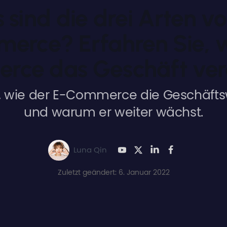
 sind die drei Arten vo
erce? Erfahren Sie, w
rce das Geschäft ver
e, wie der E-Commerce die Geschäfts
und warum er weiter wächst.
Luna Qin
Zuletzt geändert: 6. Januar 2022