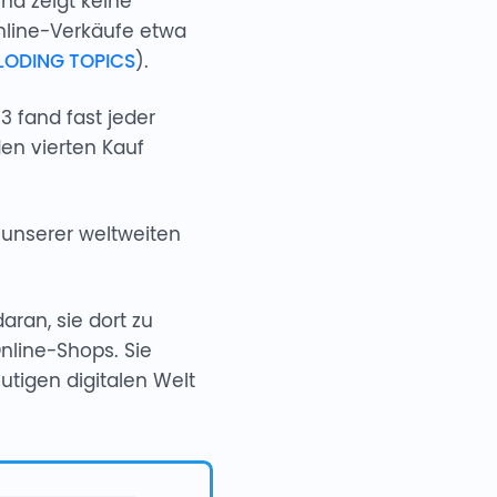
d zeigt keine
nline-Verkäufe etwa
LODING TOPICS
).
 fand fast jeder
den vierten Kauf
l unserer weltweiten
ran, sie dort zu
Online-Shops. Sie
utigen digitalen Welt