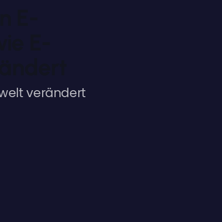
n E-
ie E-
ändert
welt verändert