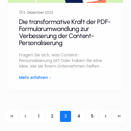
3. Dezember 2023
Die transformative Kraft der PDF-
Formularumwandlung zur
Verbesserung der Content-
Personalisierung
Fragen Sie sich, was Content-
Personalisierung ist? Oder haben Sie eine
Idee, wie sie Ihrem Unternehmen helfen
kann? Beachten Sie, dass die Content-
Personalisierung als Eckpfeiler für
Mehr erfahren
bedeutungsvolle Verbindungen zwischen
Unternehmen und ihrem Publikum
hervorgetreten ist. Im Bereich des digitalen
Marketings steht die Rolle von PDF-
Formularumwandlungstools im Mittelpunkt,
mit einem besonderen Fokus auf die
1
2
3
4
5
Verbesserung der Benutzererfahrung durch
Content-Personalisierung.