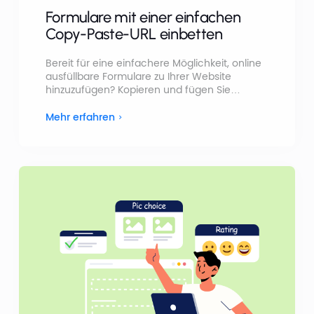
Formulare mit einer einfachen
Copy-Paste-URL einbetten
Bereit für eine einfachere Möglichkeit, online
ausfüllbare Formulare zu Ihrer Website
hinzuzufügen? Kopieren und fügen Sie
einfach die URL Ihres Formulars ein, und
schon haben Sie es! So einfach ist das. Keine
Mehr erfahren
Umstände mehr. nur Einfachheit und Stil,
direkt zur Hand!