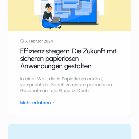
6. Februar 2024
Effizienz steigern: Die Zukunft mit
sicheren papierlosen
Anwendungen gestalten
In einer Welt, die in Papierkram ertrinkt,
verspricht der Schritt zu einem papierlosen
Geschäftsumfeld Effizienz. Doch
Herausforderungen wie Widerstand gegen
Veränderungen, mangelndes Verständnis,
Mehr erfahren
begrenzte Ressourcen und
Sicherheitsbedenken behindern diesen
Übergang. PlatoForms bietet eine Lösung, die
den Wechsel mit benutzerfreundlichen
Funktionen vereinfacht.