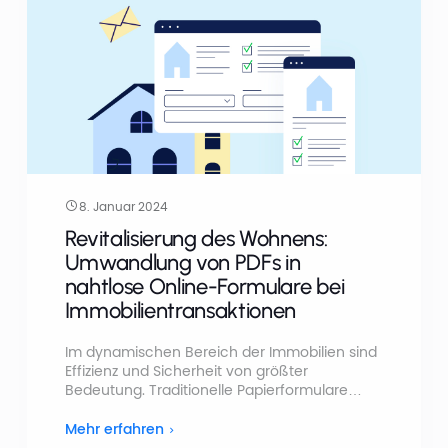
8. Januar 2024
Revitalisierung des Wohnens:
Umwandlung von PDFs in
nahtlose Online-Formulare bei
Immobilientransaktionen
Im dynamischen Bereich der Immobilien sind
Effizienz und Sicherheit von größter
Bedeutung. Traditionelle Papierformulare
werden obsolet und machen Platz für einen
effizienteren und sichereren Ansatz.
Mehr erfahren
Willkommen im Zeitalter der Online-