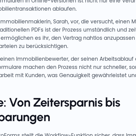
ormularen in Online-Versionen ist nicht nur eine Ver
bilientransaktionen ablaufen.
 Immobilienmaklerin, Sarah, vor, die versucht, einen M
raditionellen PDFs ist der Prozess umständlich und ze
ermöglichen es ihr, den Vertrag nahtlos anzupassen 
arteien zu berücksichtigen.
 einen Immobilienbewerter, der seinen Arbeitsablauf
rmulare machen den Prozess nicht nur schneller, so
beit mit Kunden, was Genauigkeit gewährleistet un
e: Von Zeitersparnis bis
sparungen
latoForms stellt die Workflow-Funktion sicher, dass I