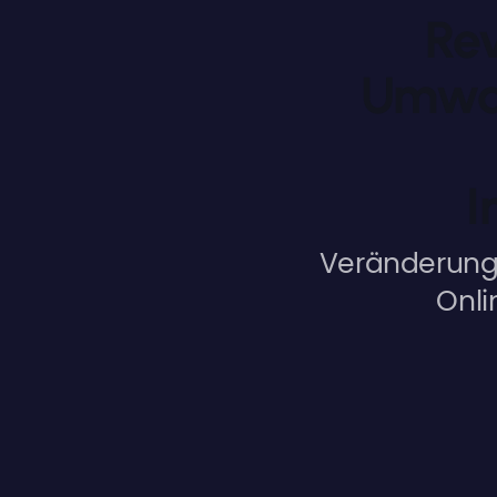
Rev
Umwan
I
Veränderung
Onli