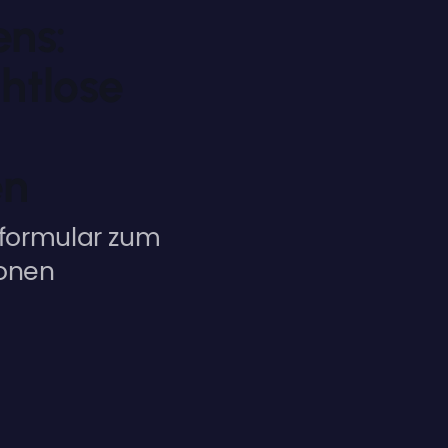
ens:
htlose
en
formular zum
ionen