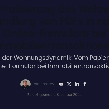
italisierung des Wohn
dlung von PDFs in na
Online-Formulare bei
mmobilientransaktion
 der Wohnungsdynamik: Vom Papier
ne-Formular bei Immobilientransakt
Ron Jeremy
Zuletzt geändert: 8. Januar 2024