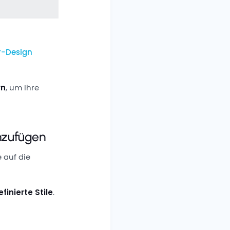
r-Design
rn
, um Ihre
nzufügen
 auf die
inierte Stile
.