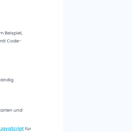
 Beispiel,
 mit Code-
tändig
tarten und
 JavaScript
für