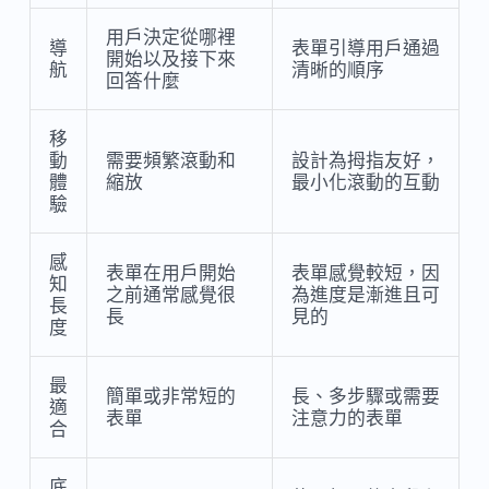
用戶決定從哪裡
導
表單引導用戶通過
開始以及接下來
航
清晰的順序
回答什麼
移
動
需要頻繁滾動和
設計為拇指友好，
體
縮放
最小化滾動的互動
驗
感
表單在用戶開始
表單感覺較短，因
知
之前通常感覺很
為進度是漸進且可
長
長
見的
度
最
簡單或非常短的
長、多步驟或需要
適
表單
注意力的表單
合
底