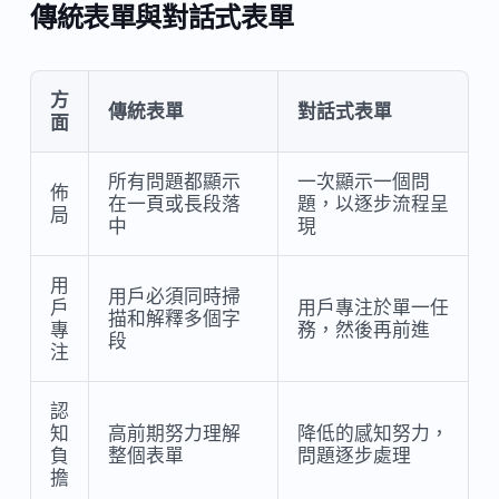
傳統表單與對話式表單
方
傳統表單
對話式表單
面
所有問題都顯示
一次顯示一個問
佈
在一頁或長段落
題，以逐步流程呈
局
中
現
用
用戶必須同時掃
戶
用戶專注於單一任
描和解釋多個字
專
務，然後再前進
段
注
認
知
高前期努力理解
降低的感知努力，
負
整個表單
問題逐步處理
擔