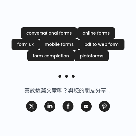
conversational forms
online forms
form ux
mobile forms
pdf to web form
form completion
platoforms
喜歡這篇文章嗎？與您的朋友分享！