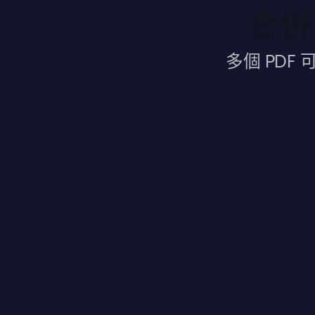
合併
多個 PD