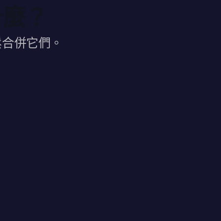
什麼？
鬆合併它們。