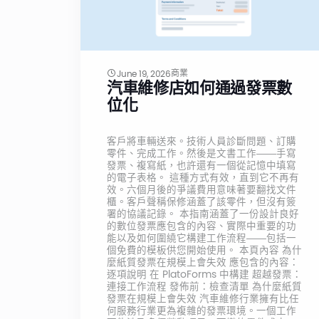
商業
June 19, 2026
汽車維修店如何通過發票數
位化
客戶將車輛送來。技術人員診斷問題、訂購
零件、完成工作。然後是文書工作——手寫
發票、複寫紙，也許還有一個從記憶中填寫
的電子表格。 這種方式有效，直到它不再有
效。六個月後的爭議費用意味著要翻找文件
櫃。客戶聲稱保修涵蓋了該零件，但沒有簽
署的協議記錄。 本指南涵蓋了一份設計良好
的數位發票應包含的內容、實際中重要的功
能以及如何圍繞它構建工作流程——包括一
個免費的模板供您開始使用。 本頁內容 為什
麼紙質發票在規模上會失效 應包含的內容：
逐項說明 在 PlatoForms 中構建 超越發票：
連接工作流程 發佈前：檢查清單 為什麼紙質
發票在規模上會失效 汽車維修行業擁有比任
何服務行業更為複雜的發票環境。一個工作