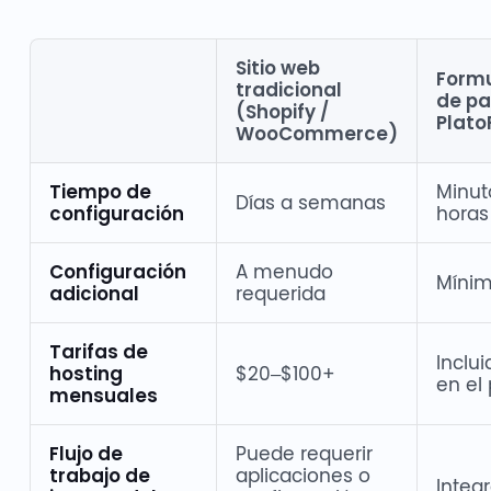
Sitio web
Formu
tradicional
de pa
(Shopify /
Plat
WooCommerce)
Tiempo de
Minut
Días a semanas
configuración
horas
Configuración
A menudo
Míni
adicional
requerida
Tarifas de
Inclui
hosting
$20–$100+
en el
mensuales
Flujo de
Puede requerir
trabajo de
aplicaciones o
Integ