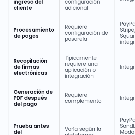
ingreso del
configuración
cliente
adicional
PayPa
Requiere
Procesamiento
Stripe
configuración de
de pagos
Squa
pasarela
integ
Típicamente
Recopilación
requiere una
de firmas
Integ
aplicación o
electrónicas
integración
Generación de
Requiere
PDF después
Integ
complemento
del pago
PayPa
Prueba antes
Sandb
Varía según la
del
Modo
plataforma