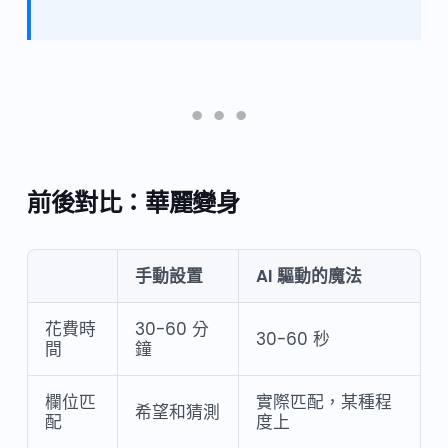
前後對比：華麗變身
手動設置
AI 驅動的魔法
花費時
30-60 分
30-60 秒
間
鐘
欄位匹
實際匹配，某種程
希望和猜測
配
度上