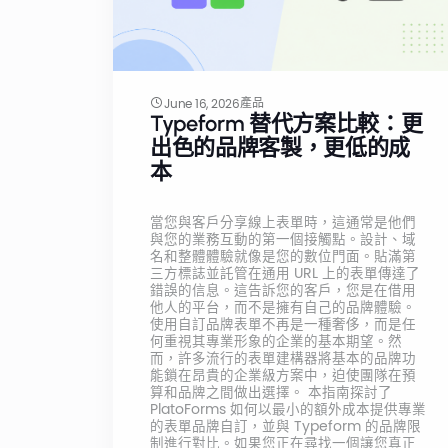
產品
June 16, 2026
Typeform 替代方案比較：更
出色的品牌客製，更低的成
本
當您與客戶分享線上表單時，這通常是他們
與您的業務互動的第一個接觸點。設計、域
名和整體體驗就像是您的數位門面。貼滿第
三方標誌並託管在通用 URL 上的表單傳達了
錯誤的信息。這告訴您的客戶，您是在借用
他人的平台，而不是擁有自己的品牌體驗。
使用自訂品牌表單不再是一種奢侈，而是任
何重視其專業形象的企業的基本期望。然
而，許多流行的表單建構器將基本的品牌功
能鎖在昂貴的企業級方案中，迫使團隊在預
算和品牌之間做出選擇。 本指南探討了
PlatoForms 如何以最小的額外成本提供專業
的表單品牌自訂，並與 Typeform 的品牌限
制進行對比。如果您正在尋找一個讓您真正