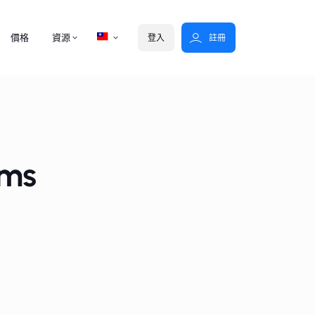
價格
資源
登入
註冊
rms