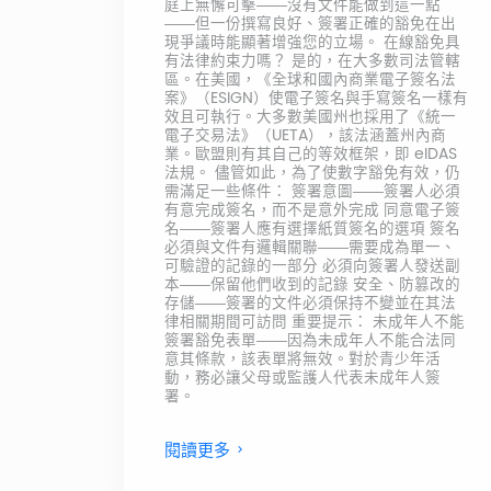
庭上無懈可擊——沒有文件能做到這一點
——但一份撰寫良好、簽署正確的豁免在出
現爭議時能顯著增強您的立場。 在線豁免具
有法律約束力嗎？ 是的，在大多數司法管轄
區。在美國，《全球和國內商業電子簽名法
案》（ESIGN）使電子簽名與手寫簽名一樣有
效且可執行。大多數美國州也採用了《統一
電子交易法》（UETA），該法涵蓋州內商
業。歐盟則有其自己的等效框架，即 eIDAS
法規。 儘管如此，為了使數字豁免有效，仍
需滿足一些條件： 簽署意圖——簽署人必須
有意完成簽名，而不是意外完成 同意電子簽
名——簽署人應有選擇紙質簽名的選項 簽名
必須與文件有邏輯關聯——需要成為單一、
可驗證的記錄的一部分 必須向簽署人發送副
本——保留他們收到的記錄 安全、防篡改的
存儲——簽署的文件必須保持不變並在其法
律相關期間可訪問 重要提示： 未成年人不能
簽署豁免表單——因為未成年人不能合法同
意其條款，該表單將無效。對於青少年活
動，務必讓父母或監護人代表未成年人簽
署。
閱讀更多