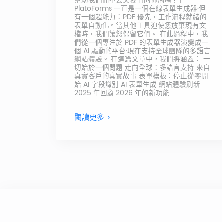
幫助我們而不丟失我們的佈局嗎？」
PlatoForms 一直是一個在線表單生成器·但
有一個超能力：PDF 優先，工作流程就緒的
表單自動化。當其他工具迫使您放棄現有文
檔時，我們讓您保留它們。 在此過程中，我
們從一個專注於 PDF 的表單生成器演變成一
個 AI 驅動的平台·現在支持全球團隊的多語言
網站體驗。 在這篇文章中，我們將涵蓋： 一
切始於一個問題 走向全球：多語言支持 來自
真實客戶的真實故事 表單模板：停止從零開
始 AI 字段識別 AI 表單生成 網站體驗刷新
2025 年回顧 2026 年的新功能
閱讀更多