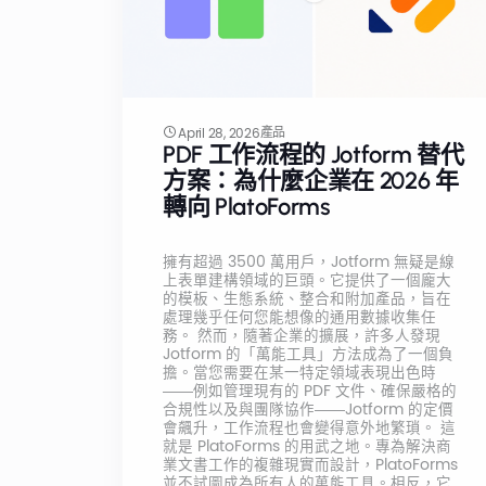
產品
April 28, 2026
PDF 工作流程的 Jotform 替代
方案：為什麼企業在 2026 年
轉向 PlatoForms
擁有超過 3500 萬用戶，Jotform 無疑是線
上表單建構領域的巨頭。它提供了一個龐大
的模板、生態系統、整合和附加產品，旨在
處理幾乎任何您能想像的通用數據收集任
務。 然而，隨著企業的擴展，許多人發現
Jotform 的「萬能工具」方法成為了一個負
擔。當您需要在某一特定領域表現出色時
——例如管理現有的 PDF 文件、確保嚴格的
合規性以及與團隊協作——Jotform 的定價
會飆升，工作流程也會變得意外地繁瑣。 這
就是 PlatoForms 的用武之地。專為解決商
業文書工作的複雜現實而設計，PlatoForms
並不試圖成為所有人的萬能工具。相反，它