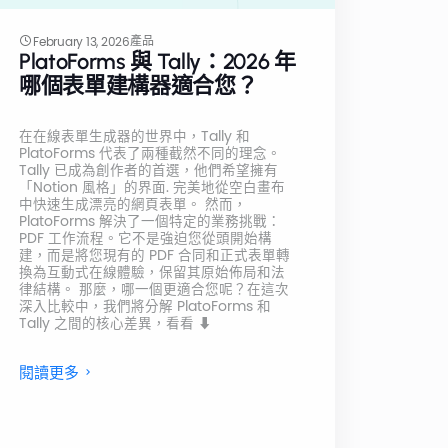
產品
February 13, 2026
PlatoForms 與 Tally：2026 年
哪個表單建構器適合您？
在在線表單生成器的世界中，Tally 和
PlatoForms 代表了兩種截然不同的理念。
Tally 已成為創作者的首選，他們希望擁有
「Notion 風格」的界面. 完美地從空白畫布
中快速生成漂亮的網頁表單。 然而，
PlatoForms 解決了一個特定的業務挑戰：
PDF 工作流程。它不是強迫您從頭開始構
建，而是將您現有的 PDF 合同和正式表單轉
換為互動式在線體驗，保留其原始佈局和法
律結構。 那麼，哪一個更適合您呢？在這次
深入比較中，我們將分解 PlatoForms 和
Tally 之間的核心差異，看看 ⬇
閱讀更多