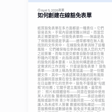
商業
April 5, 2026
如何創建在線豁免表單
紙質豁免表單在多方面都是一種責任。它們
容易丟失，手寫內容通常難以辨認，而當您
真正需要提供一份豁免表單時——無論是為
了保險索賠還是爭議——通常都埋在無人能
找到的文件夾中。 在線豁免表單消除了這種
風險。 它們確保每位參與者在進入您的大門
之前簽署，而每次提交都會自動存儲並在幾
秒鐘內可搜索。此指南涵蓋了具有法律效力
的豁免的基本要素，以及如何構建適合您特
定需求的工作流程。 什麼是豁免表單？ 豁免
表單——法律上稱為免責協議——是一份關
鍵文件，其中一方承認某項活動的固有風險
並自願同意放棄在發生事故時起訴的權利。
在日益數字化的世界中，豁免不僅僅是“勾選
框”的任務；它關乎建立風險承擔。最常用
於： 照片和媒體發布——同意在營銷中使用
某人的形象 醫療和服務同意——承認治療的
風險或副作用 青少年活動同意——父母或監
護人為未成年人簽署 數據和隱私確認——同
意服務條款或數據收集 豁免並不能讓您在法