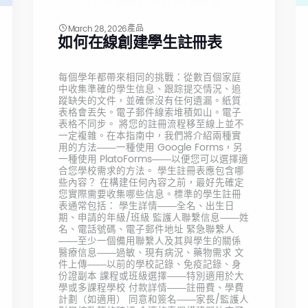
產品
March 28, 2026
如何在線創建學生註冊表
每個學年都帶來相同的挑戰：從數百個家庭
中收集準確的學生信息、跟踪提交情況、追
蹤缺失的文件，並確保沒有任何遺漏。紙質
表格會丟失。電子郵件線索堆積如山。電子
表格不同步。 將您的註冊流程移至線上並不
一定複雜。在本指南中，我們將介紹兩種實
用的方法——一種使用 Google Forms，另
一種使用 PlatoForms——以便您可以選擇適
合您學校需求的方法。 學生註冊表應包含哪
些內容？ 在構建任何內容之前，最好先確定
您實際需要收集哪些信息。標準的學生註冊
表通常包括： 學生詳情——全名、出生日
期、申請的年級/班級 監護人聯繫信息——姓
名、電話號碼、電子郵件地址 緊急聯繫人
——至少一個備用聯繫人及其與學生的關係
醫療信息——過敏、現有病況、藥物需求 文
件上傳——以前的學校記錄、免疫記錄、身
份證副本 課程或班級選擇——特別適用於大
學或多課程學校 付款詳情——註冊費、學費
計劃（如適用） 同意和簽名——家長/監護人