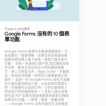
產品
April 9, 2026
Google Forms 沒有的 10 個表
單功能
Google Forms 處理大多數事情都很好。它
是免費的，簡單明瞭，如果您的目標是收集
回應並將其匯入電子表格，那麼它幾乎無可
匹敵。 但有一些事情它做不到.當您遇到這些
空白時，解決方法往往比它們的價值更費
力。第三方附加元件、Apps Script、手動匯
出。有時這沒問題。有時您只想讓事情正常
運作。 這是一份 Google Forms 原生不具備
的九個功能的綜合介紹，以及如果您需要它
們，在哪裡可以找到它們。它們大致按照人
們尋找它們的頻率排序。 1. 在有人提交表單
時生成 PDF 如果您曾經需要將表單提交轉換
為格式化文檔——發票、確認、簽署記錄
——Google Forms 沒有內建的方法來做到