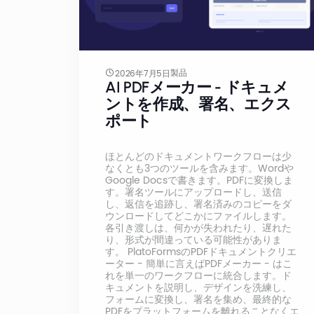
製品
2026年7月5日
AI PDFメーカー - ドキュメ
ントを作成、署名、エクス
ポート
ほとんどのドキュメントワークフローは少
なくとも3つのツールを含みます。Wordや
Google Docsで書きます。PDFに変換しま
す。署名ツールにアップロードし、送信
し、返信を追跡し、署名済みのコピーをダ
ウンロードしてどこかにファイルします。
各引き渡しは、何かが失われたり、遅れた
り、形式が間違っている可能性がありま
す。 PlatoFormsのPDFドキュメントクリエ
ーター - 簡単に言えばPDFメーカー - はこ
れを単一のワークフローに統合します。ド
キュメントを説明し、デザインを洗練し、
フォームに変換し、署名を集め、最終的な
PDFをプラットフォームを離れることなくエ