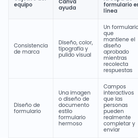
Canva
equipo
formulario e
ayuda
línea
Un formulari
que
mantiene el
Diseño, color,
Consistencia
diseño
tipografía y
de marca
aprobado
pulido visual
mientras
recolecta
respuestas
Campos
Una imagen
interactivos
o diseño de
que las
Diseño de
documento
personas
formulario
estilo
pueden
formulario
realmente
hermoso
completar y
enviar