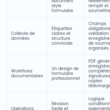
document
réellemen
style
remplir et
formulaire
soumettr
Champs
Étiquettes
obligatoire
Collecte de
claires et
validation
données
structure
enregistr
conviviale
de soumis
organisés
PDF génér
enregistr
Un design de
Workflows
complétés
formulaire
documentaires
signatures
professionnel
copies
télécharg
Logique
Révision
conditionn
Opérations
facile et
paiements