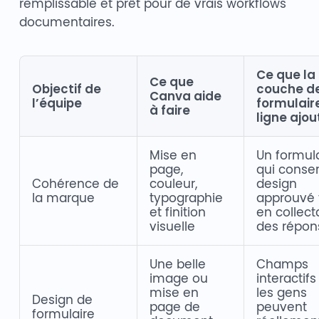
remplissable et prêt pour de vrais workflows
documentaires.
Ce que la
Ce que
Objectif de
couche d
Canva aide
l’équipe
formulair
à faire
ligne ajou
Mise en
Un formul
page,
qui conser
Cohérence de
couleur,
design
la marque
typographie
approuvé 
et finition
en collect
visuelle
des répon
Une belle
Champs
image ou
interactif
mise en
les gens
Design de
page de
peuvent
formulaire