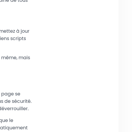
aine de tous
 mettez à jour
ens scripts
la même, mais
a page se
s de sécurité.
éverrouiller.
que le
matiquement