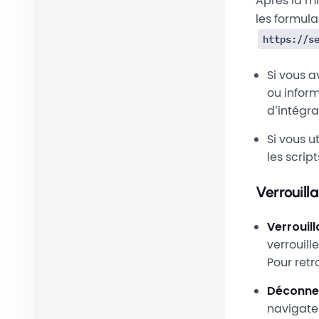
Après la m
les formul
https://s
Si vous a
ou inform
d’intégra
Si vous ut
les scrip
Verrouil
Verrouil
verrouill
Pour retr
Déconnex
navigate