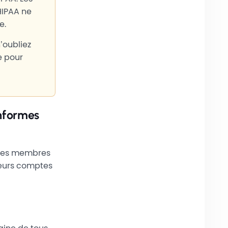
HIPAA ne
e.
’oubliez
e pour
onformes
 les membres
leurs comptes