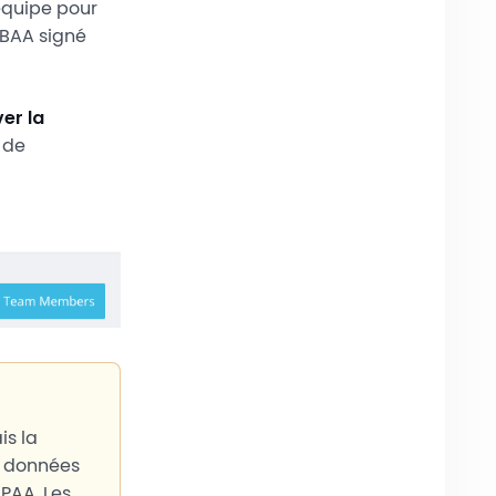
équipe pour
 BAA signé
ver la
 de
is la
x données
PAA. Les