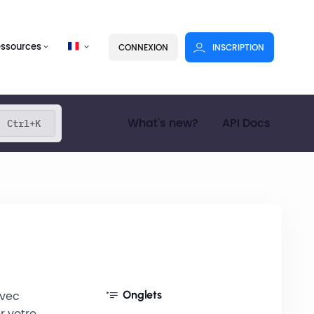
essources
CONNEXION
INSCRIPTION
What's new?
API Docs
Ctrl+K
avec
Onglets
r votre