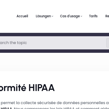
Accueil
Lösungen
Cas d'usage
Tarifs
R
ormité HIPAA
 permet la collecte sécurisée de données personnelles 
 HIPAA
. Nous comprenons les lois HIPAA et comment aide