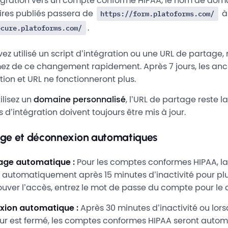
igration vers un compte conforme HIPAA, le nom de dom
aires publiés passera de
à
https://form.platoforms.com/
.
ecure.platoforms.com/
vez utilisé un script d’intégration ou une URL de partage,
ez de ce changement rapidement. Après 7 jours, les anci
tion et URL ne fonctionneront plus.
ilisez un
domaine personnalisé
, l’URL de partage reste 
ts d’intégration doivent toujours être mis à jour.
lage et déconnexion automatiques
lage automatique :
Pour les comptes conformes HIPAA, l
e automatiquement après 15 minutes d’inactivité pour plu
ouver l’accès, entrez le mot de passe du compte pour le d
ion automatique :
Après 30 minutes d’inactivité ou lors
ur est fermé, les comptes conformes HIPAA seront auto