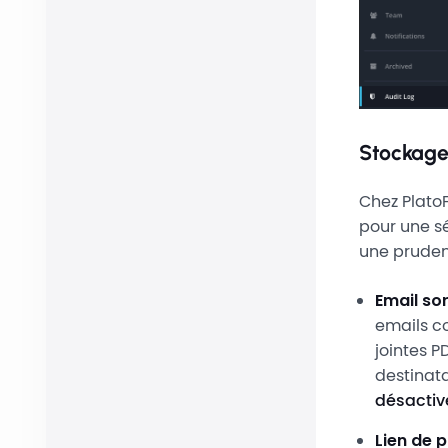
Stockage
Chez PlatoF
pour une s
une prudenc
Email sor
emails c
jointes P
destinat
désactive
Lien de p