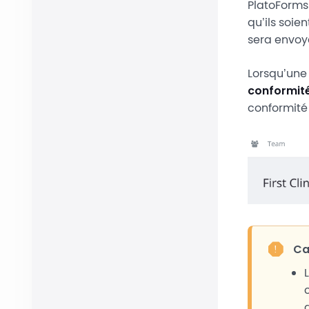
PlatoForms
qu’ils soie
sera envoyé
Lorsqu’une
conformit
conformité
Ca