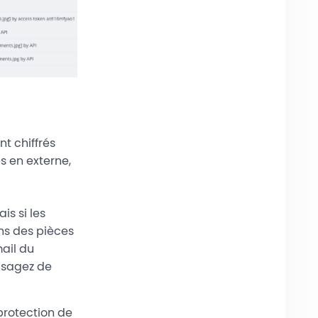
t chiffrés
s en externe,
s si les
ns des pièces
mail du
isagez de
protection de