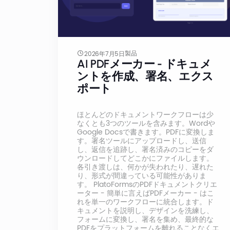
製品
2026年7月5日
AI PDFメーカー - ドキュメ
ントを作成、署名、エクス
ポート
ほとんどのドキュメントワークフローは少
なくとも3つのツールを含みます。Wordや
Google Docsで書きます。PDFに変換しま
す。署名ツールにアップロードし、送信
し、返信を追跡し、署名済みのコピーをダ
ウンロードしてどこかにファイルします。
各引き渡しは、何かが失われたり、遅れた
り、形式が間違っている可能性がありま
す。 PlatoFormsのPDFドキュメントクリエ
ーター - 簡単に言えばPDFメーカー - はこ
れを単一のワークフローに統合します。ド
キュメントを説明し、デザインを洗練し、
フォームに変換し、署名を集め、最終的な
PDFをプラットフォームを離れることなくエ