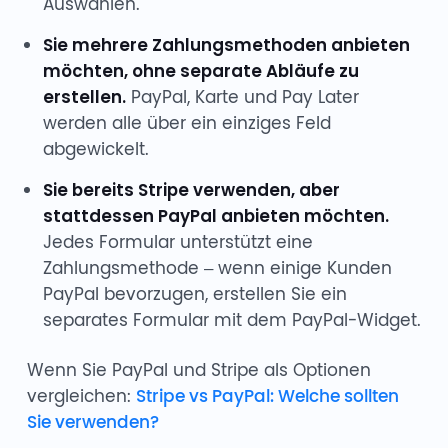
Auswahlen.
Sie mehrere Zahlungsmethoden anbieten
möchten, ohne separate Abläufe zu
erstellen.
PayPal, Karte und Pay Later
werden alle über ein einziges Feld
abgewickelt.
Sie bereits Stripe verwenden, aber
stattdessen PayPal anbieten möchten.
Jedes Formular unterstützt eine
Zahlungsmethode – wenn einige Kunden
PayPal bevorzugen, erstellen Sie ein
separates Formular mit dem PayPal-Widget.
Wenn Sie PayPal und Stripe als Optionen
vergleichen:
Stripe vs PayPal: Welche sollten
Sie verwenden?