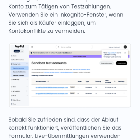
Konto zum Tätigen von Testzahlungen.
Verwenden Sie ein Inkognito-Fenster, wenn
Sie sich als Käufer einloggen, um
Kontokonflikte zu vermeiden.
Sobald Sie zufrieden sind, dass der Ablauf
korrekt funktioniert, veröffentlichen Sie das
Formular. Live-Übermittlungen verwenden