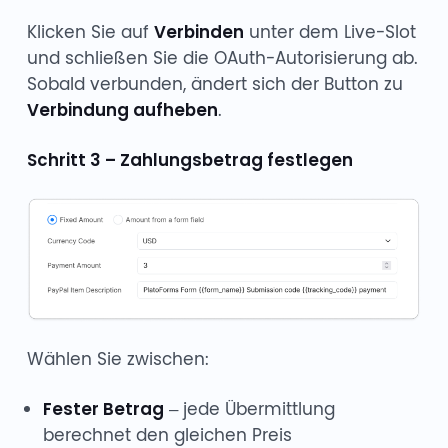
Klicken Sie auf
Verbinden
unter dem Live-Slot
und schließen Sie die OAuth-Autorisierung ab.
Sobald verbunden, ändert sich der Button zu
Verbindung aufheben
.
Schritt 3 – Zahlungsbetrag festlegen
Wählen Sie zwischen:
Fester Betrag
– jede Übermittlung
berechnet den gleichen Preis