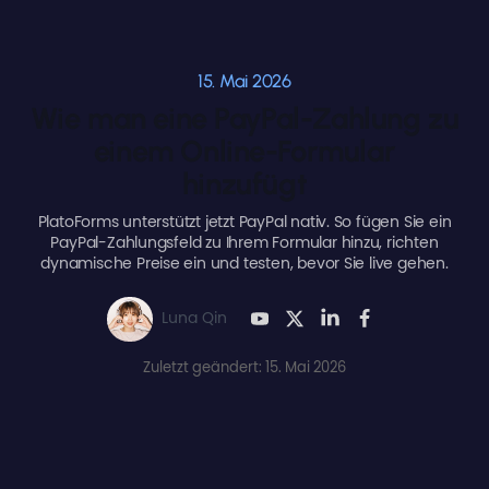
15. Mai 2026
Wie man eine PayPal-Zahlung zu
einem Online-Formular
hinzufügt
PlatoForms unterstützt jetzt PayPal nativ. So fügen Sie ein
PayPal-Zahlungsfeld zu Ihrem Formular hinzu, richten
dynamische Preise ein und testen, bevor Sie live gehen.
Luna Qin
Zuletzt geändert: 15. Mai 2026