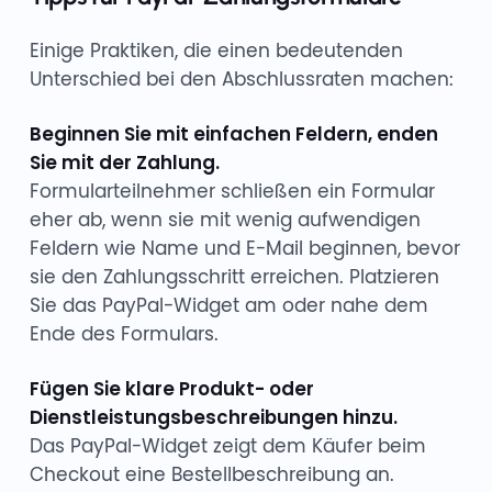
Einige Praktiken, die einen bedeutenden
Unterschied bei den Abschlussraten machen:
Beginnen Sie mit einfachen Feldern, enden
Sie mit der Zahlung.
Formularteilnehmer schließen ein Formular
eher ab, wenn sie mit wenig aufwendigen
Feldern wie Name und E-Mail beginnen, bevor
sie den Zahlungsschritt erreichen. Platzieren
Sie das PayPal-Widget am oder nahe dem
Ende des Formulars.
Fügen Sie klare Produkt- oder
Dienstleistungsbeschreibungen hinzu.
Das PayPal-Widget zeigt dem Käufer beim
Checkout eine Bestellbeschreibung an.