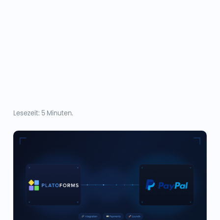
Lesezeit: 5 Minuten.