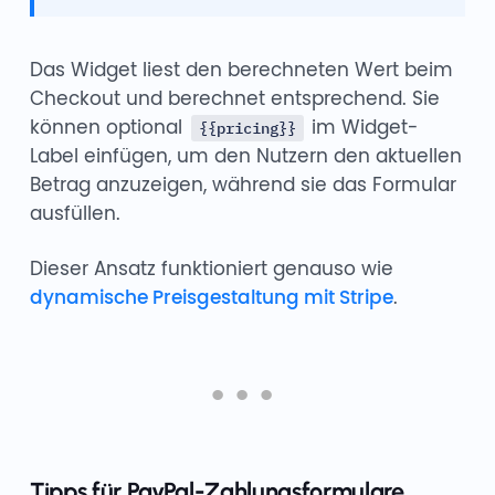
Das Widget liest den berechneten Wert beim
Checkout und berechnet entsprechend. Sie
können optional
im Widget-
{{pricing}}
Label einfügen, um den Nutzern den aktuellen
Betrag anzuzeigen, während sie das Formular
ausfüllen.
Dieser Ansatz funktioniert genauso wie
dynamische Preisgestaltung mit Stripe
.
Tipps für PayPal-Zahlungsformulare