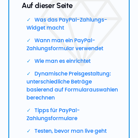
Auf dieser Seite
Was das PayPal-Zahlungs-
Widget macht
Wann man ein PayPal-
Zahlungsformular verwendet
Wie man es einrichtet
Dynamische Preisgestaltung:
unterschiedliche Beträge
basierend auf Formularauswahlen
berechnen
Tipps für PayPal-
Zahlungsformulare
Testen, bevor man live geht