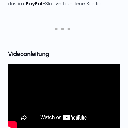
das im
PayPal
-Slot verbundene Konto.
Videoanleitung