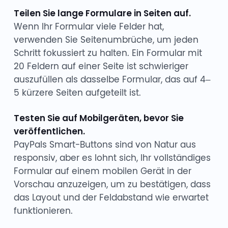
Teilen Sie lange Formulare in Seiten auf.
Wenn Ihr Formular viele Felder hat,
verwenden Sie Seitenumbrüche, um jeden
Schritt fokussiert zu halten. Ein Formular mit
20 Feldern auf einer Seite ist schwieriger
auszufüllen als dasselbe Formular, das auf 4–
5 kürzere Seiten aufgeteilt ist.
Testen Sie auf Mobilgeräten, bevor Sie
veröffentlichen.
PayPals Smart-Buttons sind von Natur aus
responsiv, aber es lohnt sich, Ihr vollständiges
Formular auf einem mobilen Gerät in der
Vorschau anzuzeigen, um zu bestätigen, dass
das Layout und der Feldabstand wie erwartet
funktionieren.