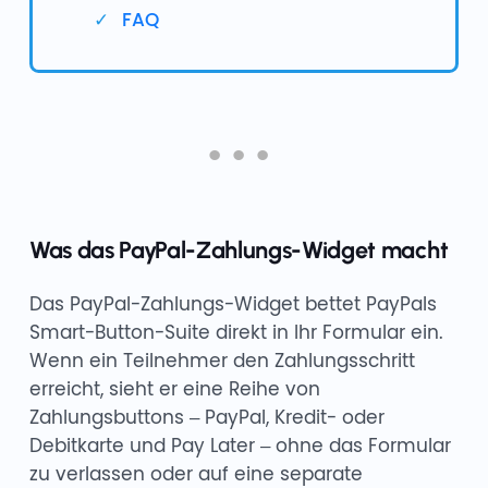
FAQ
Was das PayPal-Zahlungs-Widget macht
Das PayPal-Zahlungs-Widget bettet PayPals
Smart-Button-Suite direkt in Ihr Formular ein.
Wenn ein Teilnehmer den Zahlungsschritt
erreicht, sieht er eine Reihe von
Zahlungsbuttons – PayPal, Kredit- oder
Debitkarte und Pay Later – ohne das Formular
zu verlassen oder auf eine separate