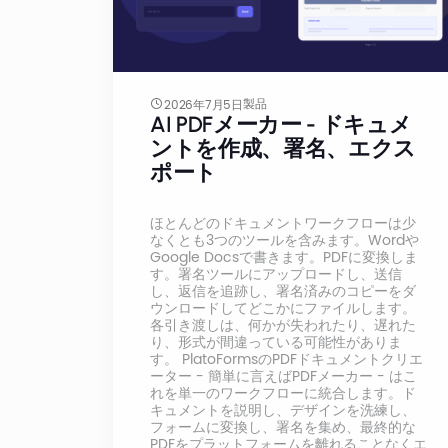
製品
2026年7月5日
AI PDFメーカー - ドキュメ
ントを作成、署名、エクス
ポート
ほとんどのドキュメントワークフローは少
なくとも3つのツールを含みます。Wordや
Google Docsで書きます。PDFに変換しま
す。署名ツールにアップロードし、送信
し、返信を追跡し、署名済みのコピーをダ
ウンロードしてどこかにファイルします。
各引き渡しは、何かが失われたり、遅れた
り、形式が間違っている可能性がありま
す。 PlatoFormsのPDFドキュメントクリエ
ーター - 簡単に言えばPDFメーカー - はこ
れを単一のワークフローに統合します。ド
キュメントを説明し、デザインを洗練し、
フォームに変換し、署名を集め、最終的な
PDFをプラットフォームを離れることなくエ