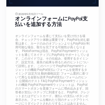
ツール
2026年5月15日
オンラインフォームにPayPal支
払いを追加する方法
オンラインフォームを通じて支払いを受け付ける場
合、チェックアウト体験は重要です。PayPalを好む顧
客は多く、カードのみのオプションよりもPayPalが利
用可能な場合、取引を完了する可能性が高くなりま
す。 PlatoFormsは現在、PayPal Paymentウィジェ
ットを通じてネイティブにPayPalをサポートしていま
す。このガイドでは、その仕組み、使用するタイミン
グ、設定方法、最良の結果を得るためのヒントについ
て説明します。 このページで PayPal Paymentウィ
ジェットの機能 PayPal支払いフォームを使用するタ
イミング 設定方法 動的価格設定: フォーム選択に基づ
いて異なる金額を請求 PayPal支払いフォームのヒン
ト 公開前のテスト FAQ PayPal Paymentウィジェッ
トの機能 PayPal Paymentウィジェットは、PayPal
のスマートボタンを直接フォームに埋め込みます。回
答者が支払いステップに到達すると、PayPal、クレジ
ットまたはデビットカード、後払いの支払いボタンが
表示され、フォームを離れたり別のチェックアウトペ
ージにリダイレクトされたりすることはありません。