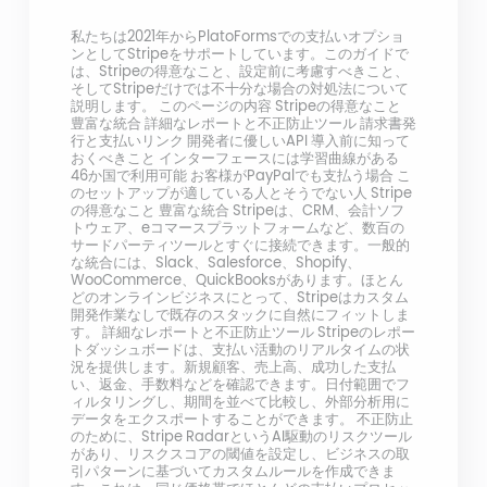
私たちは2021年からPlatoFormsでの支払いオプショ
ンとしてStripeをサポートしています。このガイドで
は、Stripeの得意なこと、設定前に考慮すべきこと、
そしてStripeだけでは不十分な場合の対処法について
説明します。 このページの内容 Stripeの得意なこと
豊富な統合 詳細なレポートと不正防止ツール 請求書発
行と支払いリンク 開発者に優しいAPI 導入前に知って
おくべきこと インターフェースには学習曲線がある
46か国で利用可能 お客様がPayPalでも支払う場合 こ
のセットアップが適している人とそうでない人 Stripe
の得意なこと 豊富な統合 Stripeは、CRM、会計ソフ
トウェア、eコマースプラットフォームなど、数百の
サードパーティツールとすぐに接続できます。一般的
な統合には、Slack、Salesforce、Shopify、
WooCommerce、QuickBooksがあります。ほとん
どのオンラインビジネスにとって、Stripeはカスタム
開発作業なしで既存のスタックに自然にフィットしま
す。 詳細なレポートと不正防止ツール Stripeのレポー
トダッシュボードは、支払い活動のリアルタイムの状
況を提供します。新規顧客、売上高、成功した支払
い、返金、手数料などを確認できます。日付範囲でフ
ィルタリングし、期間を並べて比較し、外部分析用に
データをエクスポートすることができます。 不正防止
のために、Stripe RadarというAI駆動のリスクツール
があり、リスクスコアの閾値を設定し、ビジネスの取
引パターンに基づいてカスタムルールを作成できま