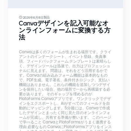
製品
2026年6月8日
Canvaデザインを記入可能なオ
ンラインフォームに変換する方
法
Canvaは多くのフォームが生まれる場所です。クライ
アントのインテークシート、イベント登録、免責事
項、フィードバックフォーム.テンプレートは素晴らし
く、デザインツールは迅速で、出力はプロフェッショ
ナルに見えます。 問題は、それをどう活用するかで
す。Canvaの組み込みフォーム機能は基本的なもの
で、PDF生成、電子署名、条件付きロジック、支払い
機能はありません。これらの機能を追加しつつデザイ
ンを保持したい場合、他の場所で一から再構築する必
要があります。 そのギャップを埋めるのが
PlatoForms Canvaアプリです。ワンクリックでデザ
インをエクスポートし、AIがすべてのフィールドを自
動的にマッピングします。5分後には、Canvaで作成
したデザインとまったく同じ見た目のオンラインフォ
ームが完成し、共有する準備が整います。 このページ
で学べること CanvaとPlatoFormsがうまく連携する
理由 必要なもの CanvaにPlatoFormsアプリをインス