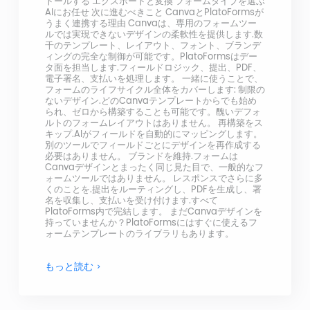
トールする エクスポートと変換 フォームタイプを選ぶ
AIにお任せ 次に進むべきこと CanvaとPlatoFormsが
うまく連携する理由 Canvaは、専用のフォームツー
ルでは実現できないデザインの柔軟性を提供します.数
千のテンプレート、レイアウト、フォント、ブランデ
ィングの完全な制御が可能です。PlatoFormsはデー
タ面を担当します.フィールドロジック、提出、PDF、
電子署名、支払いを処理します。 一緒に使うことで、
フォームのライフサイクル全体をカバーします: 制限の
ないデザイン.どのCanvaテンプレートからでも始め
られ、ゼロから構築することも可能です。醜いデフォ
ルトのフォームレイアウトはありません。 再構築をス
キップ.AIがフィールドを自動的にマッピングします。
別のツールでフィールドごとにデザインを再作成する
必要はありません。 ブランドを維持.フォームは
Canvaデザインとまったく同じ見た目で、一般的なフ
ォームツールではありません。 レスポンスでさらに多
くのことを.提出をルーティングし、PDFを生成し、署
名を収集し、支払いを受け付けます.すべて
PlatoForms内で完結します。 まだCanvaデザインを
持っていませんか？PlatoFormsにはすぐに使えるフ
ォームテンプレートのライブラリもあります。
もっと読む