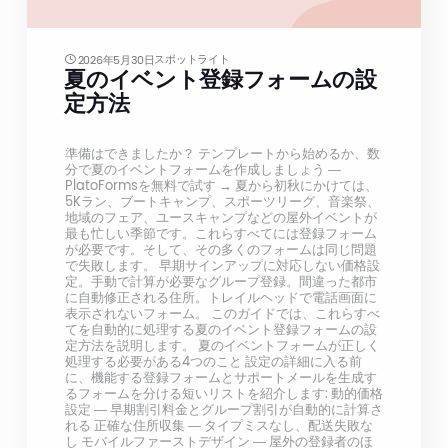
スポットライト
2026年5月30日
夏のイベント登録フォームの設
定方法
準備はできましたか？ テンプレートから始めるか、数
分で夏のイベントフォームを作成しましょう —
PlatoFormsを無料で試す → 夏から初秋にかけては、
5Kラン、ブートキャンプ、スポーツリーグ、音楽祭、
地域のフェア、ユースキャンプなどの屋外イベントが
最も忙しい季節です。これらすべてには登録フォーム
が必要です。そして、その多くのフォームは同じ問題
で失敗します。 早期サインアップに対応しない価格設
定。手動で計算が必要なグループ登録。間違った都市
に自動修正される住所。トレイルヘッドで電話画面に
表示されないフォーム。 このガイドでは、これらすべ
てを自動的に処理する夏のイベント登録フォームの設
定方法を説明します。 夏のイベントフォームが正しく
処理する必要がある4つのこと 設定の詳細に入る前
に、機能する登録フォームとサポートメールを生成す
るフォームを分ける短いリストを紹介します: 動的価格
設定 — 早期割引料金とグループ割引が自動的に計算さ
れる 正確な住所収集 — タイプミスなし、配送失敗な
し モバイルファーストデザイン — 屋外の登録者のほ