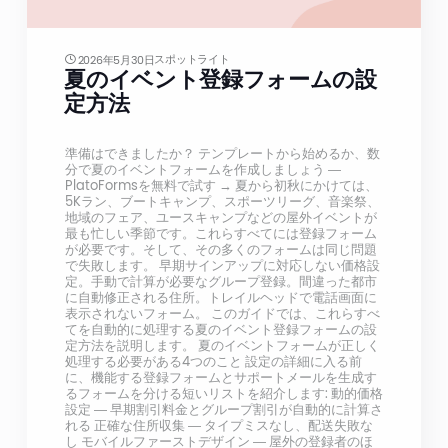
スポットライト
2026年5月30日
夏のイベント登録フォームの設
定方法
準備はできましたか？ テンプレートから始めるか、数
分で夏のイベントフォームを作成しましょう —
PlatoFormsを無料で試す → 夏から初秋にかけては、
5Kラン、ブートキャンプ、スポーツリーグ、音楽祭、
地域のフェア、ユースキャンプなどの屋外イベントが
最も忙しい季節です。これらすべてには登録フォーム
が必要です。そして、その多くのフォームは同じ問題
で失敗します。 早期サインアップに対応しない価格設
定。手動で計算が必要なグループ登録。間違った都市
に自動修正される住所。トレイルヘッドで電話画面に
表示されないフォーム。 このガイドでは、これらすべ
てを自動的に処理する夏のイベント登録フォームの設
定方法を説明します。 夏のイベントフォームが正しく
処理する必要がある4つのこと 設定の詳細に入る前
に、機能する登録フォームとサポートメールを生成す
るフォームを分ける短いリストを紹介します: 動的価格
設定 — 早期割引料金とグループ割引が自動的に計算さ
れる 正確な住所収集 — タイプミスなし、配送失敗な
し モバイルファーストデザイン — 屋外の登録者のほ