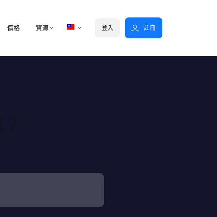
價格
資源
登入
註冊
嗎？