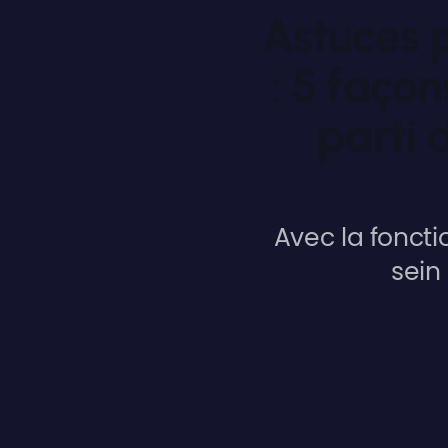
Astuces p
: 5 façon
parti 
Avec la foncti
sein