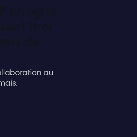
F en ligne
vent tirer
eams de
ollaboration au
mais.