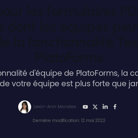
our les formulaires PD
s dont les équipes peu
de la fonctionnalité T
PlatoForms
onnalité d'équipe de PlatoForms, la c
 de votre équipe est plus forte que ja
Lexin-Ann Morales
Dernière modification: 12 mai 2022