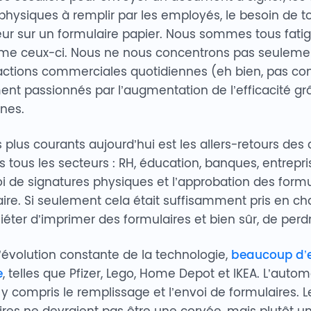
s physiques à remplir par les employés, le besoin de
eur sur un formulaire papier. Nous sommes tous fati
e ceux-ci. Nous ne nous concentrons pas seulement
actions commerciales quotidiennes (eh bien, pas c
 passionnés par l’augmentation de l’efficacité grâ
rnes.
 plus courants aujourd’hui est les allers-retours de
 tous les secteurs : RH, éducation, banques, entrepris
voi de signatures physiques et l’approbation des form
e. Si seulement cela était suffisamment pris en cha
uiéter d’imprimer des formulaires et bien sûr, de per
l’évolution constante de la technologie,
beaucoup d’e
e
, telles que Pfizer, Lego, Home Depot et IKEA. L’autom
 y compris le remplissage et l’envoi de formulaires. L
ires ne devraient pas être une corvée, mais plutôt u