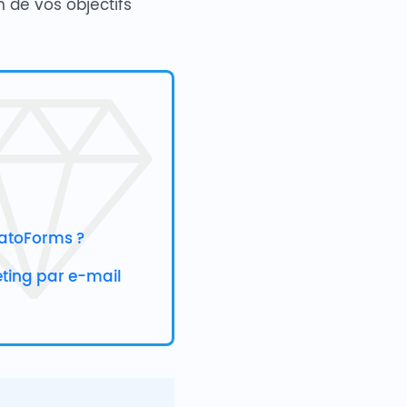
n de vos objectifs
latoForms ?
eting par e-mail