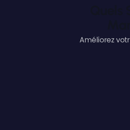
Quels S
Mar
Améliorez vot