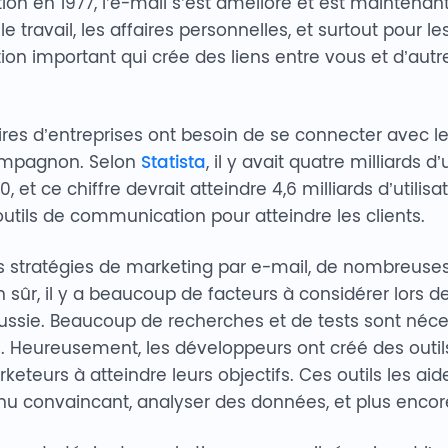
on en 1977, l’e-mail s’est amélioré et est maintenant 
le travail, les affaires personnelles, et surtout pour les
on important qui crée des liens entre vous et d’autre
ires d’entreprises ont besoin de se connecter avec leu
compagnon. Selon
Statista
, il y avait quatre milliards d
et ce chiffre devrait atteindre 4,6 milliards d’utilisa
outils de communication pour atteindre les clients.
s stratégies de marketing par e-mail, de nombreuses
 sûr, il y a beaucoup de facteurs à considérer lors d
ussie. Beaucoup de recherches et de tests sont néce
 Heureusement, les développeurs ont créé des outil
keteurs à atteindre leurs objectifs. Ces outils les ai
nu convaincant, analyser des données, et plus encor