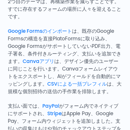
2つ目のテーマは、再構築作業を減らすことです。
すでに存在するフォームの場所に人々を迎えること
です。
Google Formsのインポート
は、既存のGoogle
Formsの構造を直接PlatoFormsに取り込み、
Google FormsがサポートしていないPDF出力、電
子署名、条件付きルーティング、支払いを追加でき
ます。
Canvaアプリ
は、デザイン優先のユーザー
に同じことを行います。Canvaフォームレイアウ
トをエクスポートし、AIがフィールドを自動的にマ
ッピングします。
CSVによる一括プレフィル
は、大
規模な個別招待の送信の手作業を排除します。
支払い面では、
PayPal
がフォーム内でネイティブ
にサポートされ、
Stripe
はApple Pay、Google
Pay、フォーム内ウィジェットを追加しました。支
払いの収集はもはや別のチェックアウトステップを