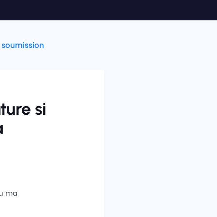
a soumission
ture si
a
au ma