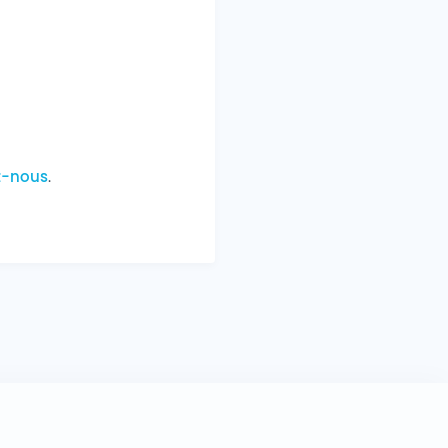
z-nous
.