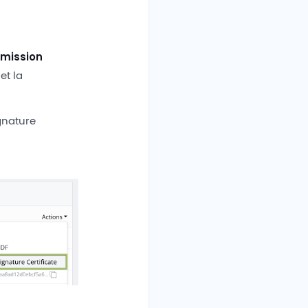
umission
et la
.
gnature