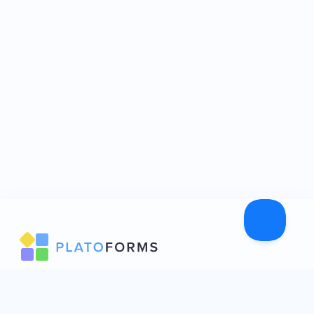
PlatoFormsは、PDFをオンライン入力可能なフォームに変換す
ることができます。