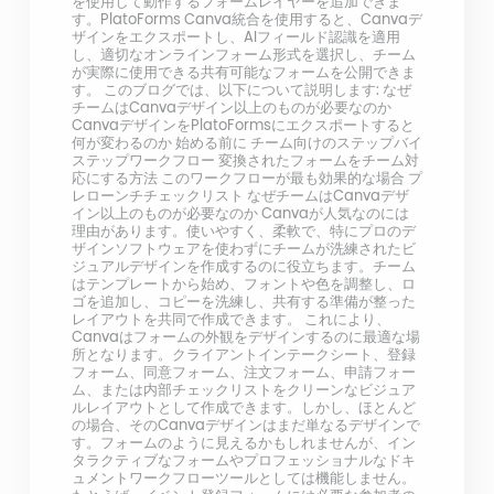
を使用して動作するフォームレイヤーを追加できま
す。PlatoForms Canva統合を使用すると、Canvaデ
ザインをエクスポートし、AIフィールド認識を適用
し、適切なオンラインフォーム形式を選択し、チーム
が実際に使用できる共有可能なフォームを公開できま
す。 このブログでは、以下について説明します: なぜ
チームはCanvaデザイン以上のものが必要なのか
CanvaデザインをPlatoFormsにエクスポートすると
何が変わるのか 始める前に チーム向けのステップバイ
ステップワークフロー 変換されたフォームをチーム対
応にする方法 このワークフローが最も効果的な場合 プ
レローンチチェックリスト なぜチームはCanvaデザ
イン以上のものが必要なのか Canvaが人気なのには
理由があります。使いやすく、柔軟で、特にプロのデ
ザインソフトウェアを使わずにチームが洗練されたビ
ジュアルデザインを作成するのに役立ちます。チーム
はテンプレートから始め、フォントや色を調整し、ロ
ゴを追加し、コピーを洗練し、共有する準備が整った
レイアウトを共同で作成できます。 これにより、
Canvaはフォームの外観をデザインするのに最適な場
所となります。クライアントインテークシート、登録
フォーム、同意フォーム、注文フォーム、申請フォー
ム、または内部チェックリストをクリーンなビジュア
ルレイアウトとして作成できます。しかし、ほとんど
の場合、そのCanvaデザインはまだ単なるデザインで
す。フォームのように見えるかもしれませんが、イン
タラクティブなフォームやプロフェッショナルなドキ
ュメントワークフローツールとしては機能しません。