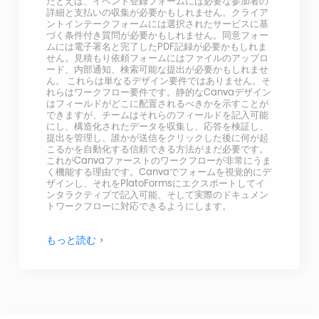
たとえば、イベント登録フォームには必要な参加者の
詳細と支払いの収集が必要かもしれません。クライア
ントインテークフォームには選択されたサービスに基
づく条件付き質問が必要かもしれません。同意フォー
ムには電子署名と完了したPDF記録が必要かもしれま
せん。見積もり依頼フォームにはファイルのアップロ
ード、内部通知、検索可能な提出が必要かもしれませ
ん。 これらは単なるデザイン要件ではありません。そ
れらはワークフロー要件です。静的なCanvaデザイン
はフィールドがどこに配置されるべきかを示すことが
できますが、チームはそれらのフィールドを記入可能
にし、構造化されたデータを収集し、応答を検証し、
提出を管理し、誰かが送信をクリックした後に何が起
こるかを自動化する信頼できる方法がまだ必要です。
これがCanvaファーストのワークフローが非常にうま
く機能する理由です。Canvaでフォームを視覚的にデ
ザインし、それをPlatoFormsにエクスポートしてイ
ンタラクティブで記入可能、そして実際のドキュメン
トワークフローに対応できるようにします。
もっと読む