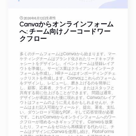
生産性
2026年6月12日
Canvaからオンラインフォーム
へ: チーム向けノーコードワー
クフロー
多くのチームフォームはCanvaから始まります。マー
ケティングチームはブランド化されたリードキャプチ
ャシートをデザインし、イベントチームは登録レイア
ウトを準備し、サービス業はクライアントインテーク
フォームを作成し、HRチームはオンボーディングチェ
ックリストを作成します。Canvaはこれらのフォーム
をデザインし、レビューし、磨き上げるのを簡単に
し、顧客、応募者、クライアント、またはスタッフと
共有する前に仕上げることができます。 問題は通常、
デザインが承認された後に現れます。Canvaのレイア
ウトはフォームのように見えるかもしれませんが、チ
ームはまだ記入可能なフィールド、提出、署名、支払
い、ダウンロード可能なPDF、そして応答管理が必要
です。これがCanvaからオンラインフォームへのワー
クフローが埋めるべきギャップです。 Canvaを放棄
したり、フォームをゼロから再構築する代わりに、チ
ームはデザインにCanvaを使用し続け、PlatoForms