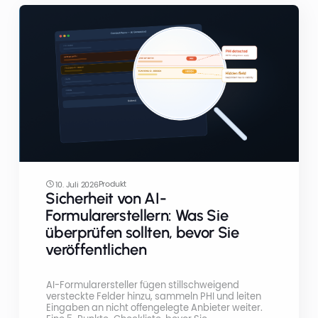
Produkt
10. Juli 2026
Sicherheit von AI-
Formularerstellern: Was Sie
überprüfen sollten, bevor Sie
veröffentlichen
AI-Formularersteller fügen stillschweigend
versteckte Felder hinzu, sammeln PHI und leiten
Eingaben an nicht offengelegte Anbieter weiter.