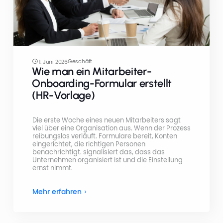
Geschäft
1. Juni 2026
Wie man ein Mitarbeiter-
Onboarding-Formular erstellt
(HR-Vorlage)
Die erste Woche eines neuen Mitarbeiters sagt
viel über eine Organisation aus. Wenn der Prozess
reibungslos verläuft. Formulare bereit, Konten
eingerichtet, die richtigen Personen
benachrichtigt. signalisiert das, dass das
Unternehmen organisiert ist und die Einstellung
ernst nimmt.
Mehr erfahren